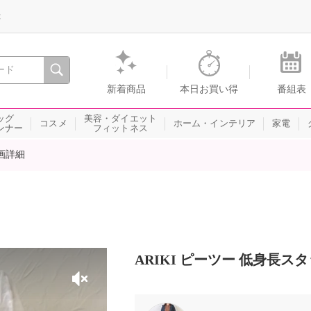
録
、瞬間を。通販・テレビショッピングのショップチャンネル
新着商品
本日お買い得
番組表
ッグ
美容・ダイエット
コスメ
ホーム・インテリア
家電
ンナー
フィットネス
画詳細
ARIKI ピーツー 低身長