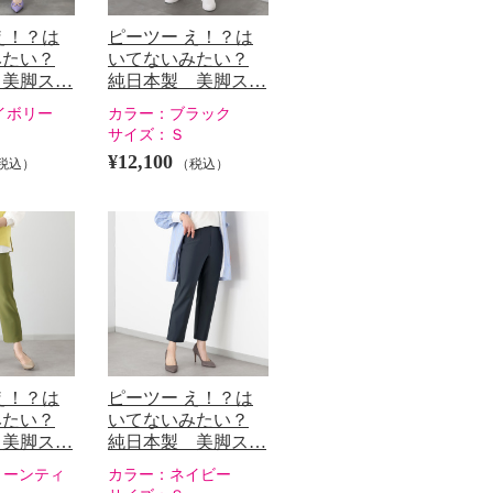
え！？は
ピーツー え！？は
みたい？
いてないみたい？
 美脚ス…
純日本製 美脚ス…
イボリー
カラー：
ブラック
サイズ：
Ｓ
¥12,100
税込）
（税込）
え！？は
ピーツー え！？は
みたい？
いてないみたい？
 美脚ス…
純日本製 美脚ス…
リーンティ
カラー：
ネイビー