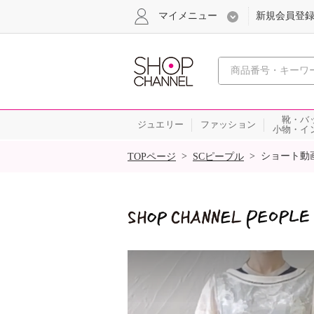
マイメニュー
新規会員登
心おどる
靴・バ
ジュエリー
ファッション
小物・イ
SALE
>
>
ショート動
TOPページ
SCピープル