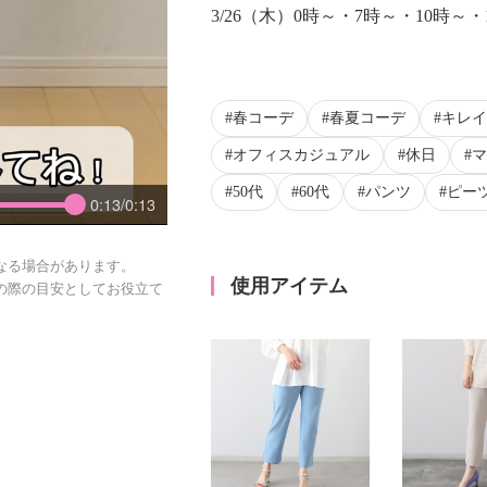
3/26（木）0時～・7時～・10時～・
春コーデ
春夏コーデ
キレイ
オフィスカジュアル
休日
マ
50代
60代
パンツ
ピー
0:13/0:13
なる場合があります。
使用アイテム
の際の目安としてお役立て