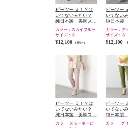
ピーツー え！？は
ピーツー 
いてないみたい？
いてない
純日本製 美脚ス…
純日本製
カラー：
スカイブルー
カラー：
ア
サイズ：
Ｓ
サイズ：
Ｓ
¥12,100
¥12,100
（税込）
（
ピーツー え！？は
ピーツー 
いてないみたい？
いてない
純日本製 美脚ス…
純日本製
カラ
スモーキーピ
カラ
グ