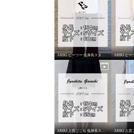
ARIKI ピーツー 低身長スタッフがはいてみました！
ピーツー え！？はいてないみ
ピーツ
たい？ 純日本製 美脚ストレ
たい？
ート やわらかストレッチパン
ート 
ツ ＜股下６４ｃｍ＞
ツ ＜
ARIKI 上質ごこち 低身長スタッフがはいてみました！