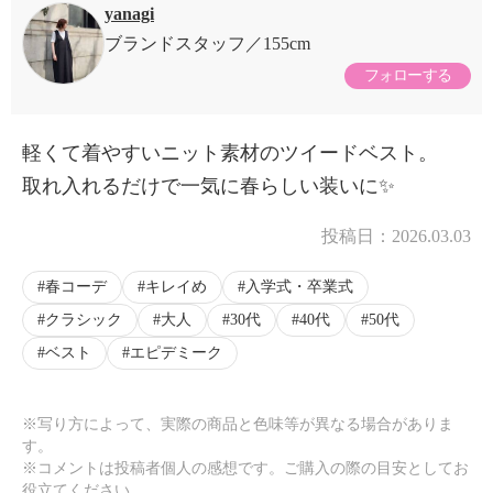
yanagi
ブランドスタッフ
155cm
フォローする
軽くて着やすいニット素材のツイードベスト。
取れ入れるだけで一気に春らしい装いに✨
投稿日：
2026.03.03
春コーデ
キレイめ
入学式・卒業式
クラシック
大人
30代
40代
50代
ベスト
エピデミーク
※写り方によって、実際の商品と色味等が異なる場合がありま
す。
※コメントは投稿者個人の感想です。ご購入の際の目安としてお
役立てください。