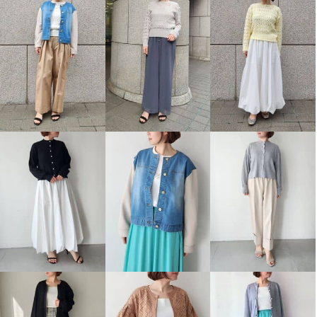
エピデミーク ニットツイードベ
スト
グレー
フリー
¥0