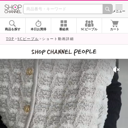
SHOP CHANNEL 
メニュー
商品を探す
本日お買得
番組表
SCピープル
カート
TOP
SCピープル
ショート動画詳細