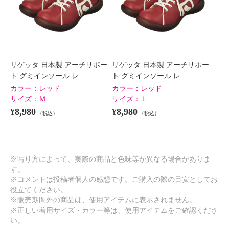
リゲッタ 日本製 アーチサポー
リゲッタ 日本製 アーチサポー
ト グミインソール レ…
ト グミインソール レ…
カラー：
レッド
カラー：
レッド
サイズ：
Ｍ
サイズ：
Ｌ
¥8,980
¥8,980
（税込）
（税込）
※写り方によって、実際の商品と色味等が異なる場合がありま
す。
リゲッタ 日本製 アーチサポート
リゲッタ 日本製 アーチサポート
※コメントは投稿者個人の感想です。ご購入の際の目安としてお
グミインソール レースアップ ロ
グミインソール レースアップ ロ
役立てください。
ゴスニーカー
ゴスニーカー
※販売期間外の商品は、使用アイテムに表示されません。
グレー
Ｓ
グレー
Ｍ
※正しい着用サイズ・カラー等は、使用アイテムをご確認くださ
¥0
¥0
い。