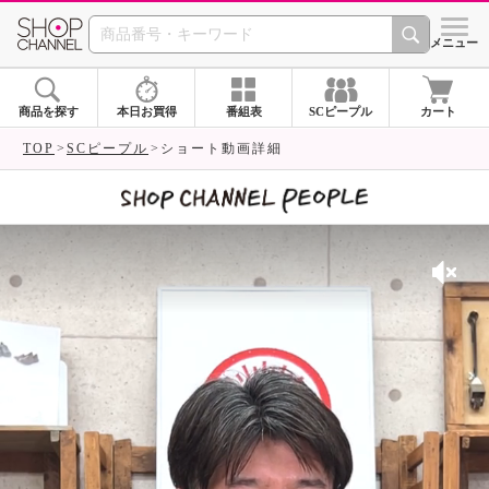
SHOP CHANNEL 
メニュー
商品を探す
本日お買得
番組表
SCピープル
カート
TOP
SCピープル
ショート動画詳細