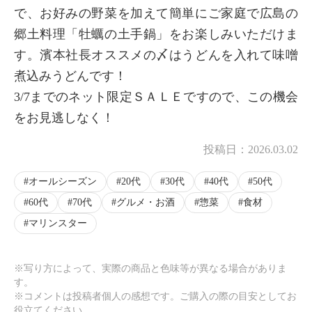
で、お好みの野菜を加えて簡単にご家庭で広島の
郷土料理「牡蠣の土手鍋」をお楽しみいただけま
す。濱本社長オススメの〆はうどんを入れて味噌
煮込みうどんです！
3/7までのネット限定ＳＡＬＥですので、この機会
をお見逃しなく！
投稿日：
2026.03.02
×
商品紹介
オールシーズン
20代
30代
40代
50代
60代
70代
グルメ・お酒
惣菜
食材
マリンスター
※写り方によって、実際の商品と色味等が異なる場合がありま
す。
※コメントは投稿者個人の感想です。ご購入の際の目安としてお
役立てください。