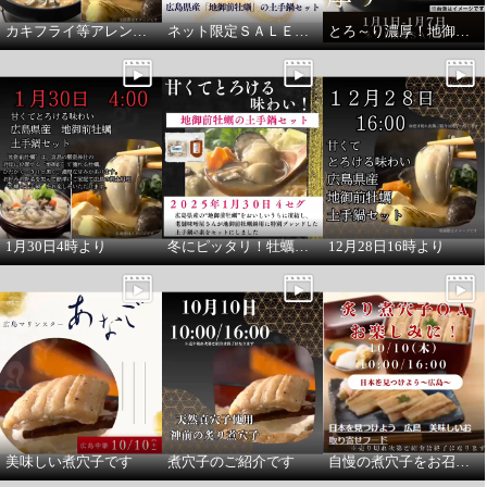
カキフライ等アレンジもお勧め！
ネット限定ＳＡＬＥのご紹介です
とろ～り濃厚！地御前牡蠣
甘くてとろける味わい！ 「地御
前牡蠣」の 土手鍋セット
1月30日4時より
冬にピッタリ！牡蠣鍋のご紹介です
12月28日16時より
¥0
美味しい煮穴子です
煮穴子のご紹介です
自慢の煮穴子をお召し上がりください