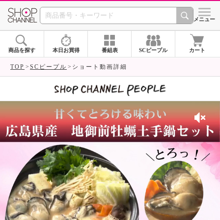
SHOP CHANNEL 
メニュー
商品を探す
本日お買得
番組表
SCピープル
カート
TOP
SCピープル
ショート動画詳細