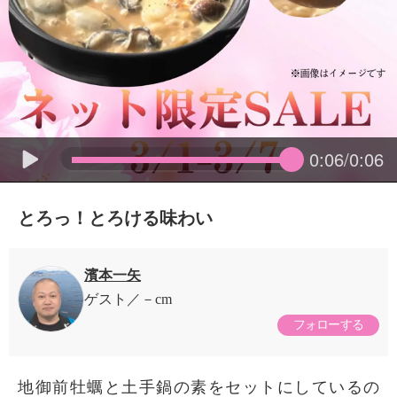
0:06/0:06
とろっ！とろける味わい
濱本一矢
ゲスト
－cm
フォローする
地御前牡蠣と土手鍋の素をセットにしているの