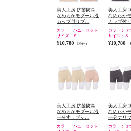
美人工房 抗菌防臭
美人工房 
なめらかモダール混
なめらか
カップ付リブ…
カップ付
カラー：
ハニーセット
カラー：
セ
サイズ：
Ｓ
サイズ：
Ｓ
¥10,780
¥10,780
（税込）
（
美人工房 抗菌防臭
美人工房 
なめらかモダール混
なめらか
一分丈リブシ…
一分丈リ
カラー：
ハニーセット
カラー：
セ