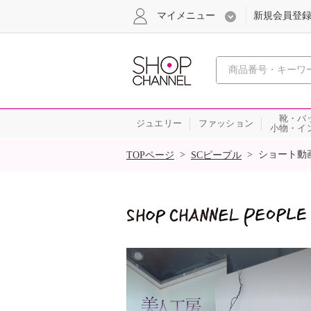
マイメニュー
新規会員登
心おどる
靴・バ
ジュエリー
ファッション
小物・イ
SALE
>
>
ショート動
TOPページ
SCピープル