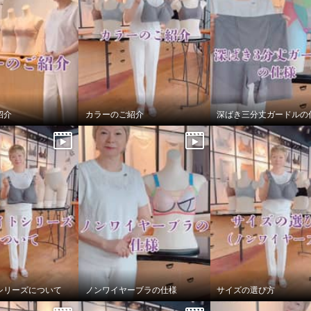
紹介
カラーのご紹介
深ばき三分丈ガードルの
 抗菌防臭 なめらかモ
混 カップ付リブタンク
２枚セット
シリーズについて
ノンワイヤーブラの仕様
サイズの選び方
ット
Ｓ