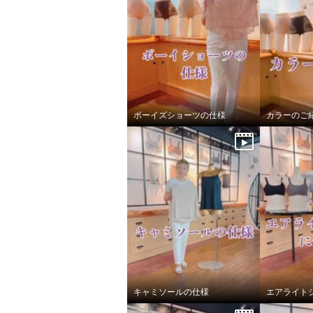
ボーイズショーツの仕様
カラーのご
美人工房 抗菌防臭 なめらかモ
美人工房
ダール混 カップ付リブタンク
ダール
トップ ２枚セット
トップ 
キャミソールの仕様
エアライト
ハニーセット
Ｓ
セサミセ