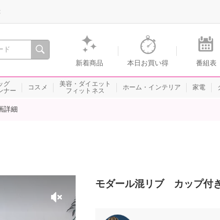
録
、瞬間を。通販・テレビショッピングのショップチャンネル
新着商品
本日お買い得
番組表
ッグ
美容・ダイエット
コスメ
ホーム・インテリア
家電
ンナー
フィットネス
画詳細
モダール混リブ カップ付