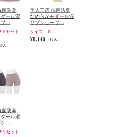
抗菌防臭
美人工房 抗菌防臭
モダール混
なめらかモダール混
リブ…
リブショーツ…
サミセット
サイズ：
Ｓ
¥8,140
（税込）
税込）
抗菌防臭
モダール混
ブシ…
サミセット