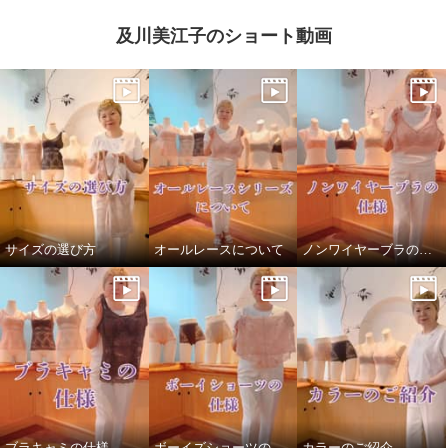
及川美江子のショート動画
サイズの選び方
オールレースについて
ノンワイヤーブラの仕様
美人工房 抗菌防臭 なめらかモダ
ール混 リブショーツ４枚セット
Ｓ
¥0
ブラキャミの仕様
ボーイズショーツの仕様
カラーのご紹介