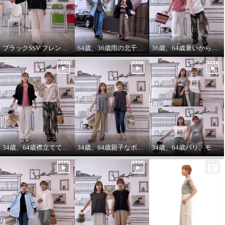
ブラックSSV フレンチシャツにブラックブルゾン so cool!
64歳、36歳雨の北千住迷路散歩
36歳、64歳暑いから ノースリーブ必須‼️暑いから腕は出す‼️
エムズ スタイル 配色ボーダー
シャーリングチュール切替 デザ
インプルオーバー
ブラック
Ｓ
¥0
34歳、64歳襟立ててブルゾンを着る えっ？襟立てない？
34歳、64歳親子なボーダーコーデstyle^_^
34歳、64歳パリ、モンマルトルの階段プリントカットソーを着る。