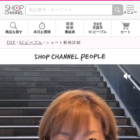
SHOP CHANNEL 
メニュー
商品を探す
本日お買得
番組表
SCピープル
カート
TOP
SCピープル
ショート動画詳細