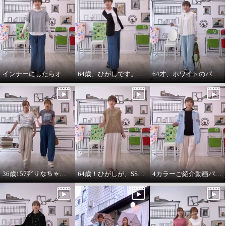
インナーにしたらオールシーズンいけます。インナーパーカー❤️
64歳、ひがしです。わたしの時代は、やっぱりジャケットにパーカーを出す‼️
64才、ホワイトのパーカーインナーはスタイリングに万能です。
36歳157㌢りなちゃんは60㌢丈、64歳163㌢のひがしは65㌢丈を履く
64歳！ひがしが、SSVのベスト最高！推し‼️コーデ
4カラーご紹介動画パーカー付きのインナーは、凄い使えます。