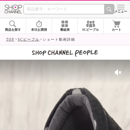
SHOP CHANNEL 
メニュー
商品を探す
本日お買得
番組表
SCピープル
カート
TOP
SCピープル
ショート動画詳細