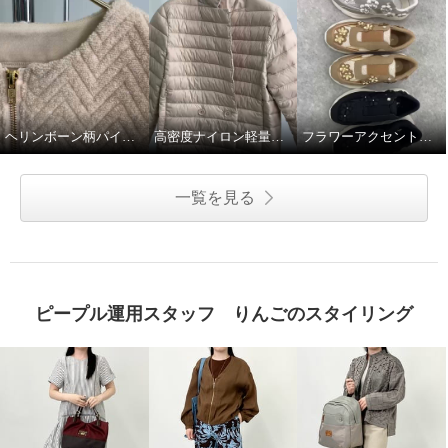
ヒルズアヴェニュー ＜日本製＞
ヒルズアヴェニュー ＜日本製＞
レザー バックルデザイン ウェー
レザー バックルデザイン ウェー
ヘリンボーン柄パイルジャガードジャケット
高密度ナイロン軽量ダウンジャケット
フラワーアクセント軽量スリッポンシューズ
ブソールパンプス
ブソールパンプス
エタン
２３．５ｃｍ
ドット
２３．５ｃｍ
¥0
¥0
一覧を見る
ピープル運用スタッフ りんごのスタイリング