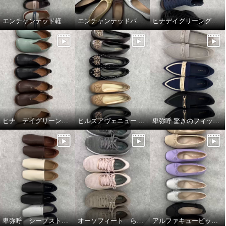
エンチャンテッド軽量コインローファー
エンチャンテッドバレエシューズ
ヒナデイグリーングラディエーターブーティ
ヒナ デイグリーン 上質素材が足をつつむ オブリークトゥシューズ
ヒルズアヴェニュー ウェーブソールパンプス
卑弥呼 驚きのフィット感 すっと履ける ニットローファー
卑弥呼 シープストレッチレザー すっと履けるパンプス
オーソフィート らくらくニットシューズ
アルファキュービック リボンパンプス