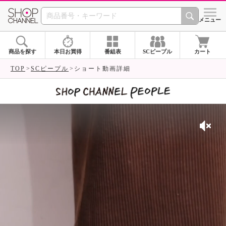
SHOP CHANNEL 
メニュー
商品を探す
本日お買得
番組表
SCピープル
カート
TOP
SCピープル
ショート動画詳細