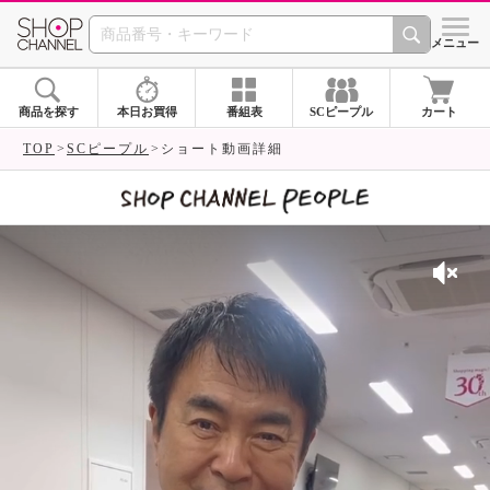
SHOP CHANNEL 
メニュー
商品を探す
本日お買得
番組表
SCピープル
カート
TOP
SCピープル
ショート動画詳細