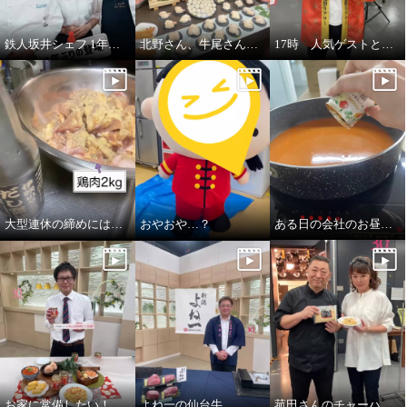
鉄人坂井シェフ 1年ぶりの登場です！
北野さん、牛尾さん、六さんで富洋物産三銃士
17時 人気ゲストと夏祭りアワー
大型連休の締めには…
おやおや…？
ある日の会社のお昼ご飯
お家に常備したい！紅鮭のあらほぐし！
よね一の仙台牛
菰田さんのチャーハン！！炒飯！！