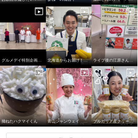
グルメデイ特別企画 菰田・笠原・五十嵐シェフ登場！
北海道からお届け！スープです！
ライブ後の江原さん…
拗ねたハクマイくん
青山シャンウェイ 中華丼
ブルガリア産クリーミーはちみつ