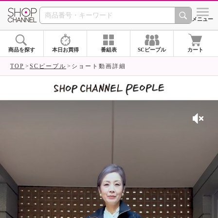
SHOP CHANNEL 
メニュー
商品を探す
本日お買得
番組表
SCピープル
カート
TOP
SCピープル
ショート動画詳細