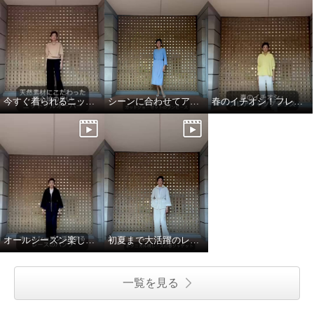
ベラデッソグラツィア ボタニカ
ベラデッソグラツィア ボタニカ
ル柄レース ジャケット
ル柄レース ジャケット
ホワイト
Ｍ
ブラック
Ｍ
今すぐ着られるニットプルオーバー！
シーンに合わせてアレンジ！
春のイチオシ！フレアシャツブラウス！
¥0
¥0
オールシーズン楽しめるレースパンツ！
初夏まで大活躍のレースジャケット！
一覧を見る