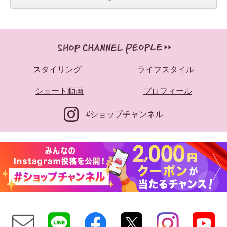
スタイリング
ライフスタイル
ベラデッソグラツィア ボタニカ
ベラデッソグラツィア ボタニカ
ル柄レース ストレートパンツ
ル柄レース ストレートパンツ
ショート動画
プロフィール
ホワイト
Ｍ
ブラック
Ｍ
¥0
¥0
#ショップチャンネル