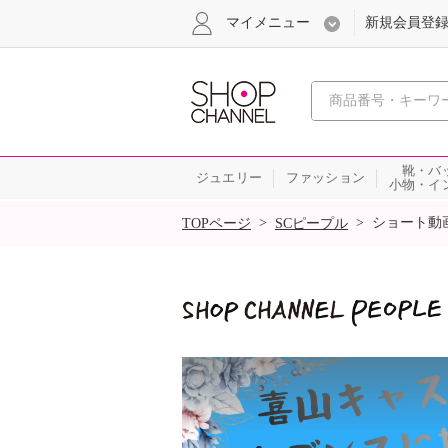
マイメニュー
新規会員登
心おどる
靴・バ
ジュエリー
ファッション
小物・イ
SALE
>
>
ショート動
TOPページ
SCピープル