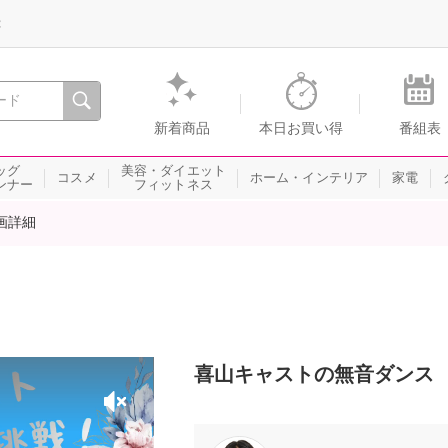
録
、瞬間を。通販・テレビショッピングのショップチャンネル
新着商品
本日お買い得
番組表
ッグ
美容・ダイエット
コスメ
ホーム・インテリア
家電
ンナー
フィットネス
画詳細
喜山キャストの無音ダンス