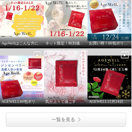
AgeWellはこんな方にオススメ
ネット限定！特別価格での販売です
お買い得！60包ボリュームパック
AGEWELL60包ボリュームパック 12月24日21時よりご紹介
気分上々で過ごす、大人の美容習慣
AGEWELL12月24日２１時より
一覧を見る