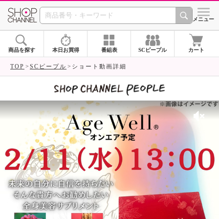
SHOP CHANNEL 
メニュー
商品を探す
本日お買得
番組表
SCピープル
カート
TOP
SCピープル
ショート動画詳細