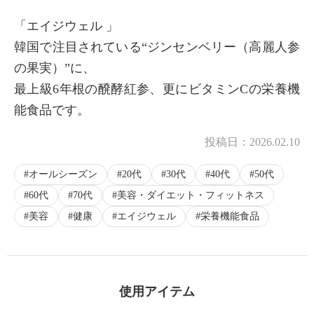
「エイジウェル 」
韓国で注目されている“ジンセンベリー（高麗人参
×
の果実）”に、
商品紹介
最上級6年根の醗酵紅参、更にビタミンCの栄養機
能食品です。
投稿日：
2026.02.10
オールシーズン
20代
30代
40代
50代
60代
70代
美容・ダイエット・フィットネス
美容
健康
エイジウェル
栄養機能食品
使用アイテム