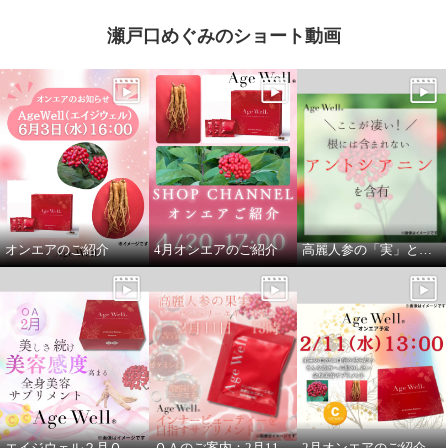
瀬戸口めぐみのショート動画
高麗人参の果実 ジンセンベリー
使用！ 美容健康サプリメント “エ
イジウェル” ６０包ボリュームパ
オンエアのご紹介
4月オンエアのご紹介
高麗人参の「実」と「根」を贅沢に使用
ック
¥0
エイジウェル２月ＯＡのご案内
ＯＡのご案内：2月11日１３時より
2月オンエアのご紹介