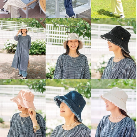
ヘ・エラ 抗菌防臭 コットン贅沢
ヘ・エラ 抗菌防臭 コットン贅沢
仕立て 深ばきショーツ ３枚セッ
仕立て 深ばきショーツ ３枚セッ
ト
ト
エクリュセット
Ｌ
エクリュセット
ＬＬ
¥0
¥0