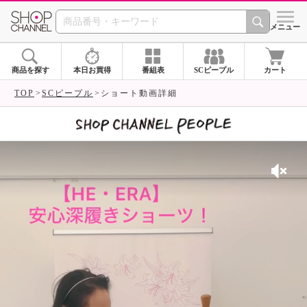
SHOP CHANNEL 
メニュー
商品を探す
本日お買得
番組表
SCピープル
カート
TOP
SCピープル
ショート動画詳細