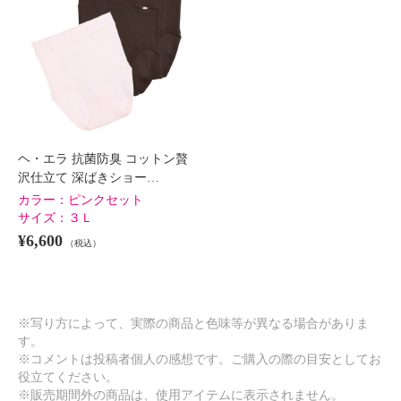
ヘ・エラ 抗菌防臭 コットン贅沢
ヘ・エラ 抗菌防臭 コットン贅沢
仕立て 深ばきショーツ ３枚セッ
仕立て 深ばきショーツ ３枚セッ
ト
ト
エクリュセット
Ｓ
エクリュセット
Ｍ
¥0
¥0
ヘ・エラ 抗菌防臭 コットン贅
沢仕立て 深ばきショー…
カラー：
ピンクセット
サイズ：
３Ｌ
¥6,600
（税込）
※写り方によって、実際の商品と色味等が異なる場合がありま
す。
※コメントは投稿者個人の感想です。ご購入の際の目安としてお
役立てください。
※販売期間外の商品は、使用アイテムに表示されません。