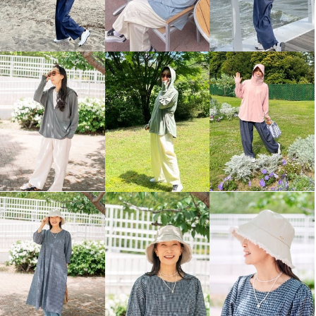
ヘ・エラ 抗菌防臭 コットン贅沢
ヘ・エラ 抗菌防臭 コットン贅沢
仕立て 手軽にバストが整う！ カ
仕立て 手軽にバストが整う！ カ
ップ付インナー ２枚セット
ップ付インナー ２枚セット
エクリュセット
Ｌ
エクリュセット
ＬＬ
¥0
¥0