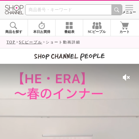
SHOP CHANNEL 
メニュー
商品を探す
本日お買得
番組表
SCピープル
カート
TOP
SCピープル
ショート動画詳細