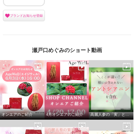
ブランドお知らせ登録
瀬戸口めぐみのショート動画
高麗人参の果実 ジンセンベリー
オンエアのご紹介
4月オンエアのご紹介
高麗人参の「実」と「根」を贅沢に使用
使用！ 美容健康サプリメント “エ
イジウェル” ６０包ボリュームパ
ック