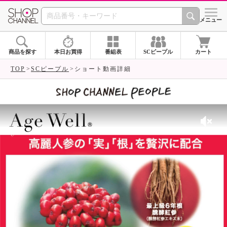
SHOP CHANNEL 
メニュー
商品を探す
本日お買得
番組表
SCピープル
カート
TOP
SCピープル
ショート動画詳細