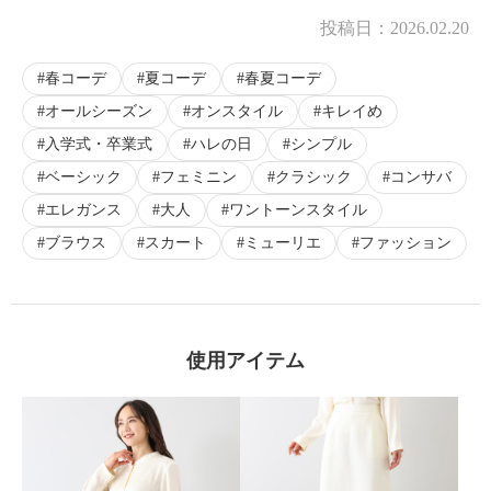
投稿日：
2026.02.20
春コーデ
夏コーデ
春夏コーデ
オールシーズン
オンスタイル
キレイめ
入学式・卒業式
ハレの日
シンプル
ベーシック
フェミニン
クラシック
コンサバ
エレガンス
大人
ワントーンスタイル
ブラウス
スカート
ミューリエ
ファッション
使用アイテム