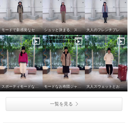
モードで新感覚なセットアップスタイル
シュッと決まる、スマートなパンツルック
大人のフレンチプレッピーが新トレンド
ミューリエ ヴィンテージな品格
ミューリエ 余白のある上品さを
ラインストーン付ブラウス
演出 グレースフル ツイードスカ
ート
アイボリー
Ｍ
¥0
オフホワイト
Ｍ
¥0
スポーティモードな冬のお出かけスタイル
モードなお布団ジャケットと大人パーカで気分上々♪
大人スウェットとお布団ジャケットで、旅慣れた冬旅行コーデ
一覧を見る