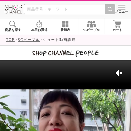
SHOP CHANNEL 
メニュー
商品を探す
本日お買得
番組表
SCピープル
カート
TOP
SCピープル
ショート動画詳細