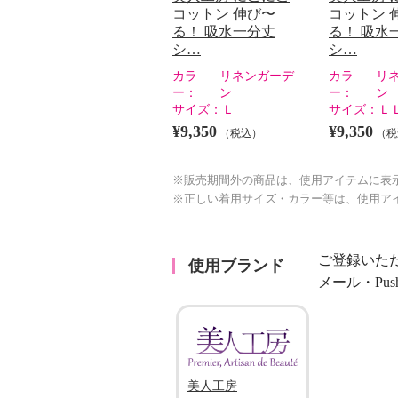
コットン 伸び〜
コットン 
る！ 吸水一分丈
る！ 吸水
シ…
シ…
カラ
リネンガーデ
カラ
リ
ー：
ン
ー：
ン
サイズ：
Ｌ
サイズ：
Ｌ
¥9,350
¥9,350
（税込）
（税
※販売期間外の商品は、使用アイテムに表
※正しい着用サイズ・カラー等は、使用ア
ご登録いた
使用ブランド
メール・Pu
 にこにこコットン 伸
！ 吸水一分丈ショーツ
ット
フローラ
Ｍ
美人工房