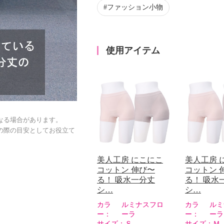
ファッション小物
使用アイテム
なる場合があります。
の際の目安としてお役立て
美人工房 にこにこ
美人工房 
コットン 伸び〜
コットン 
る！ 吸水一分丈
る！ 吸水
シ…
シ…
カラ
ルミナスフロ
カラ
ルミ
ー：
ーラ
ー：
ーラ
サイズ：
Ｓ
サイズ：
Ｍ