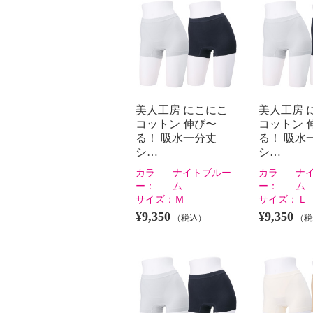
美人工房 にこにこ
美人工房 
コットン 伸び〜
コットン 
る！ 吸水一分丈
る！ 吸水
シ…
シ…
カラ
ナイトブルー
カラ
ナ
ー：
ム
ー：
ム
サイズ：
Ｍ
サイズ：
Ｌ
¥9,350
¥9,350
（税込）
（税