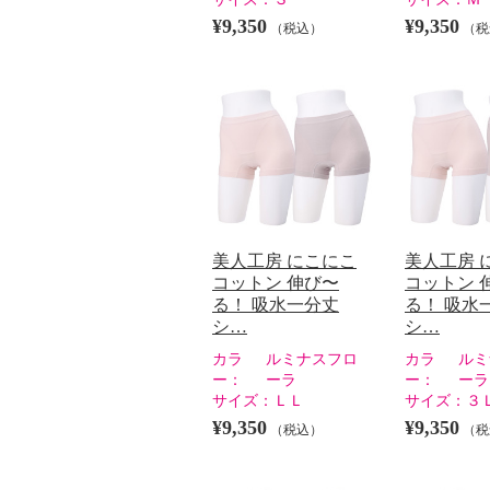
¥9,350
¥9,350
（税込）
（税
美人工房 にこにこ
美人工房 
コットン 伸び〜
コットン 
る！ 吸水一分丈
る！ 吸水
シ…
シ…
カラ
ルミナスフロ
カラ
ルミ
ー：
ーラ
ー：
ーラ
サイズ：
ＬＬ
サイズ：
３
¥9,350
¥9,350
（税込）
（税