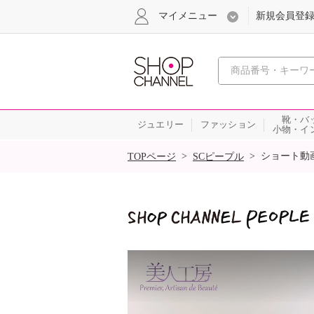
マイメニュー
新規会員登
心おどる
靴・バ
ジュエリー
ファッション
小物・イ
SALE
>
>
ショート動
TOPページ
SCピープル