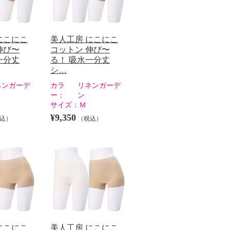
にこにこ
美人工房 にこにこ
伸び〜
コットン 伸び〜
一分丈
る！ 吸水一分丈
シ…
ネンガーデ
カラ
リネンガーデ
ー：
ン
サイズ：
Ｍ
¥9,350
込）
（税込）
にこにこ
美人工房 にこにこ