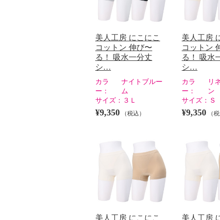
美人工房 にこにこ
美人工房 
コットン 伸び〜
コットン 
る！ 吸水一分丈
る！ 吸水
シ…
シ…
カラ
ナイトブルー
カラ
リ
ー：
ム
ー：
ン
サイズ：
３Ｌ
サイズ：
Ｓ
¥9,350
¥9,350
（税込）
（税
美人工房 にこにこ
美人工房 