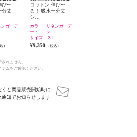
伸び〜
コットン 伸び〜
一分丈
る！ 吸水一分丈
シ…
ネンガーデ
カラ
リネンガーデ
ー：
ン
Ｌ
サイズ：
３Ｌ
¥9,350
込）
（税込）
示されません。
イテムをご確認ください。
だくと商品販売開始時に
sh通知でお知らせします