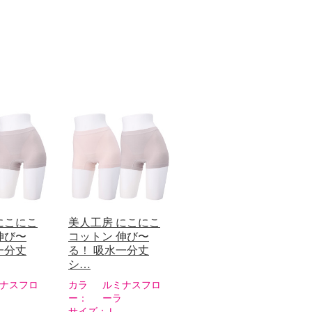
にこにこ
美人工房 にこにこ
伸び〜
コットン 伸び〜
一分丈
る！ 吸水一分丈
シ…
ナスフロ
カラ
ルミナスフロ
ー：
ーラ
サイズ：
Ｌ