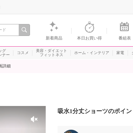
録
、瞬間を。通販・テレビショッピングのショップチャンネル
新着商品
本日お買い得
番組表
ッグ
美容・ダイエット
コスメ
ホーム・インテリア
家電
ンナー
フィットネス
画詳細
吸水1分丈ショーツのポイン