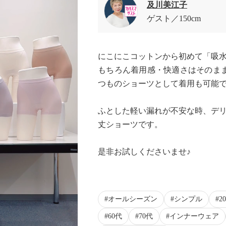
及川美江子
ゲスト
150cm
にこにこコットンから初めて「吸水
もちろん着用感・快適さはそのま
つものショーツとして着用も可能
ふとした軽い漏れが不安な時、デリ
丈ショーツです。
是非お試しくださいませ♪
オールシーズン
シンプル
2
60代
70代
インナーウェア