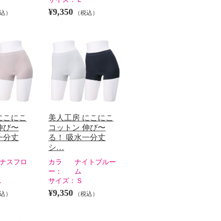
¥9,350
込）
（税込）
にこにこ
美人工房 にこにこ
伸び〜
コットン 伸び〜
一分丈
る！ 吸水一分丈
シ…
ナスフロ
カラ
ナイトブルー
ー：
ム
Ｌ
サイズ：
Ｓ
¥9,350
込）
（税込）