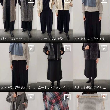
軽くてあたたかい！フェイクムートンジレ
リバーシブルで楽しめる♪あったかフェイクムートン
ふんわりあったか♪リネン×カシミヤの心地良さ
ゼラールスポーツ コットン１０
ゼラールスポーツ ブラストライ
０％ 刺しゅうモティーフ ロング
ンアクセント ストレートシルエ
スリーブ プルオーバー
ット デニムパンツ
ボーダー
Ｓ
インディゴ
Ｓ
¥0
¥0
通すだけで完成♪カシミヤのごほうびマフラー
ムートン×スタンドネックのこなれ感
ふわふわ感が気持ちいい♪大人の贅沢ベスト