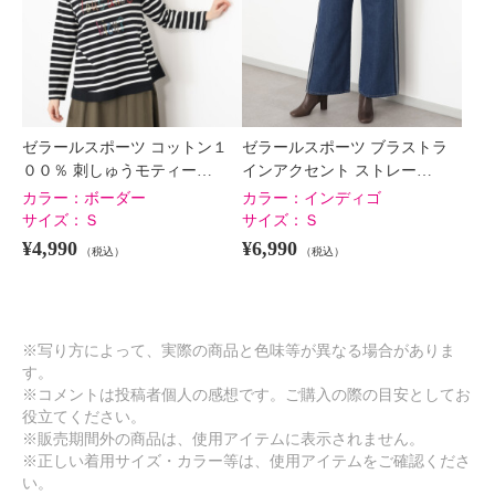
ゼラールスポーツ コットン１
ゼラールスポーツ ブラストラ
００％ 刺しゅうモティー…
インアクセント ストレー…
カラー：
ボーダー
カラー：
インディゴ
サイズ：
Ｓ
サイズ：
Ｓ
¥4,990
¥6,990
（税込）
（税込）
※写り方によって、実際の商品と色味等が異なる場合がありま
す。
※コメントは投稿者個人の感想です。ご購入の際の目安としてお
役立てください。
※販売期間外の商品は、使用アイテムに表示されません。
※正しい着用サイズ・カラー等は、使用アイテムをご確認くださ
い。