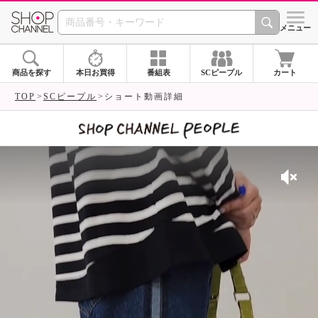
SHOP CHANNEL 
メニュー
商品を探す
本日お買得
番組表
SCピープル
カート
TOP
SCピープル
ショート動画詳細