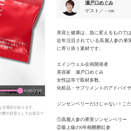
瀬戸口めぐみ
ゲスト
－cm
美容と健康は、急に変えるもので
近年注目されている高麗人参の果
に寄り添う素材です。
エイジウェル企画開発者
美容家 瀬戸口めぐみ
女性誌等で取材多数。
化粧品・サプリメントのアドバイ
0:05/0:05
ジンセンベリーだけじゃない！こ
なる場合があります。
の際の目安としてお役立て
①高麗人参の果実ジンセンベリー
②最上級の6年根醗酵紅参