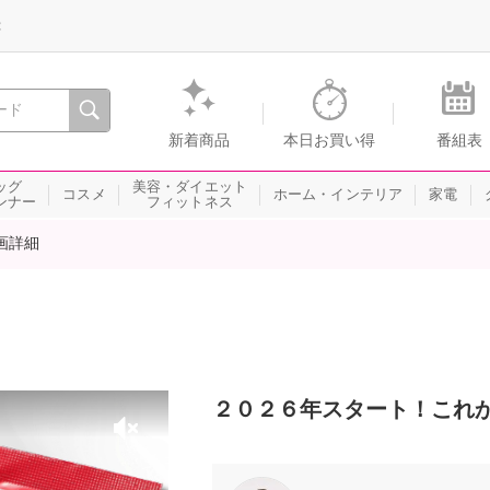
録
、瞬間を。通販・テレビショッピングのショップチャンネル
新着商品
本日お買い得
番組表
ッグ
美容・ダイエット
コスメ
ホーム・インテリア
家電
ンナー
フィットネス
画詳細
２０２６年スタート！これ