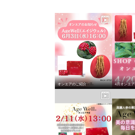
高麗人参の果実 ジンセンベリ
ー使用！ 美容健康サプリメン
ト “エイジウェル” （３０包）
¥0
オンエアのご紹介
4月オンエ