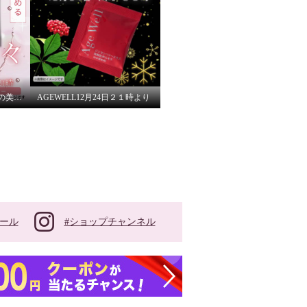
気分上々で過ごす、大人の美容習慣
AGEWELL12月24日２１時より
#ショップチャンネル
ール