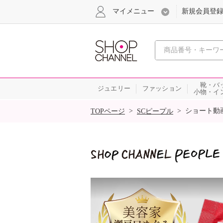
マイメニュー
新規会員登
心おどる
靴・バ
ジュエリー
ファッション
小物・イ
SALE
>
>
ショート動
TOPページ
SCピープル