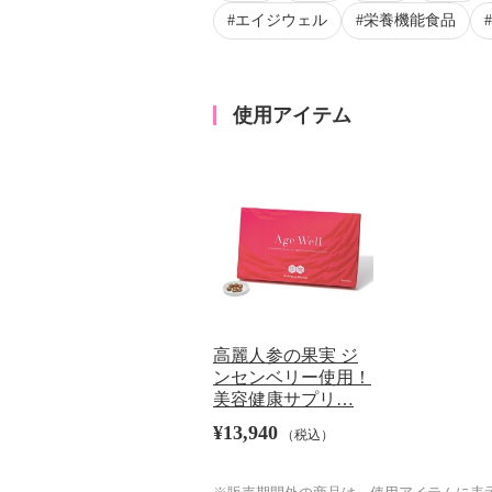
エイジウェル
栄養機能食品
使用アイテム
高麗人参の果実 ジ
ンセンベリー使用！
美容健康サプリ…
¥13,940
（税込）