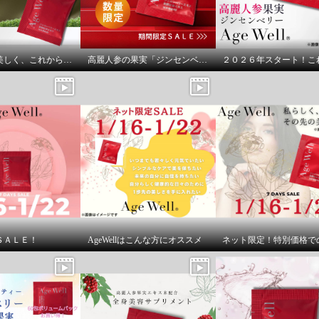
私らしく、美しく、これからも。
高麗人参の果実「ジンセンベリー」
ＳＡＬＥ！
AgeWellはこんな方にオススメ