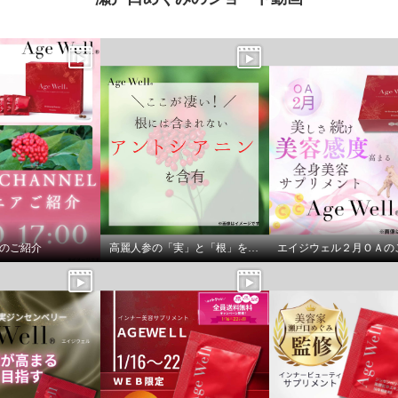
アのご紹介
高麗人参の「実」と「根」を贅沢に使用
エイジウェル２月ＯＡの