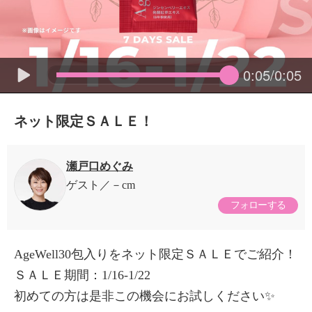
0:05/0:05
ネット限定ＳＡＬＥ！
瀬戸口めぐみ
ゲスト
－cm
フォローする
AgeWell30包入りをネット限定ＳＡＬＥでご紹介！
ＳＡＬＥ期間：1/16-1/22
初めての方は是非この機会にお試しください✨