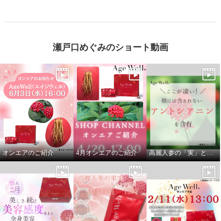
瀬戸口めぐみのショート動画
高麗人参の果実 ジンセンベリー
使用！ 美容健康サプリメント “エ
イジウェル” （３０包）
¥0
オンエアのご紹介
4月オンエアのご紹介
高麗人参の「実」と「根」を贅沢に使用