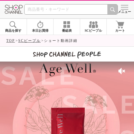
SHOP CHANNEL 
メニュー
商品を探す
本日お買得
番組表
SCピープル
カート
TOP
SCピープル
ショート動画詳細