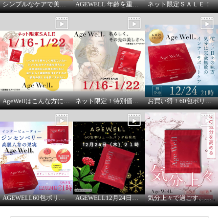
シンプルなケアで美しさを保ちたい方にオススメ
AGEWELL 年齢を重ねた今だから、素材で選ぶ
ネット限定ＳＡＬＥ！
AgeWellはこんな方にオススメ
ネット限定！特別価格での販売です
お買い得！60包ボリュームパック
AGEWELL60包ボリュームパック 12月24日21時よりご紹介
AGEWELL12月24日２１時より
気分上々で過ごす、大人の美容習慣