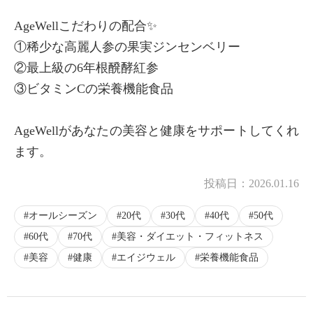
AgeWellこだわりの配合✨
①稀少な高麗人参の果実ジンセンベリー
×
②最上級の6年根醗酵紅参
商品紹介
③ビタミンCの栄養機能食品
AgeWellがあなたの美容と健康をサポートしてくれ
ます。
投稿日：
2026.01.16
オールシーズン
20代
30代
40代
50代
60代
70代
美容・ダイエット・フィットネス
美容
健康
エイジウェル
栄養機能食品