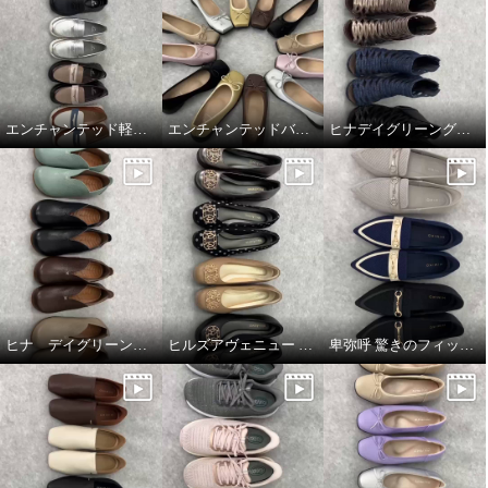
エンチャンテッド軽量コインローファー
エンチャンテッドバレエシューズ
ヒナデイグリーングラディエーターブーティ
ヒナ デイグリーン 上質素材が足をつつむ オブリークトゥシューズ
ヒルズアヴェニュー ウェーブソールパンプス
卑弥呼 驚きのフィット感 すっと履ける ニットローファー