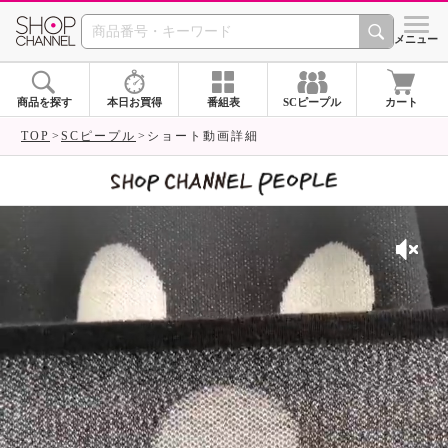
SHOP CHANNEL 
メニュー
商品を探す
本日お買得
番組表
SCピープル
カート
TOP
SCピープル
ショート動画詳細