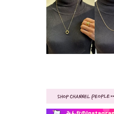
ブリランテステッラ シルバー
コンパクト マグネットクラス
プ ２個セット
¥0