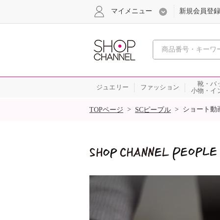
マイメニュー
新規会員登
心おどる
靴・バ
ジュエリー
ファッション
小物・イ
SALE
>
>
ショート動
TOPページ
SCピープル