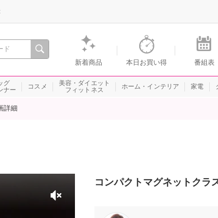
録
、瞬間を。通販・テレビショッピングのショップチャンネル
新着商品
本日お買い得
番組表
ッグ
美容・ダイエット
コスメ
ホーム・インテリア
家電
ンナー
フィットネス
画詳細
コンパクトマグネットクラ