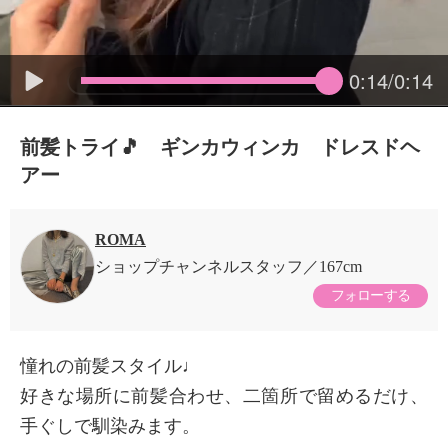
0:14/0:14
前髪トライ🎵 ギンカウィンカ ドレスドヘ
アー
ROMA
ショップチャンネルスタッフ
167cm
フォローする
憧れの前髪スタイル♩
好きな場所に前髪合わせ、二箇所で留めるだけ、
手ぐしで馴染みます。