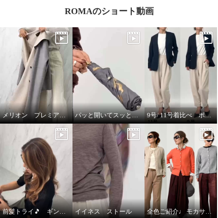
ROMAのショート動画
メリオン プレミアムな着心地🎵
パッと開いてスッと閉じる🎵晴雨兼用折りたたみジャンプ傘
9号/ 11号着比べ ポルトゥヴィータ ノーカラージャケット
前髪トライ🎵 ギンカウィンカ ドレスドヘアー
イイネス ストール
全色ご紹介♩ モカサン ジュンコシマダ カーディガン