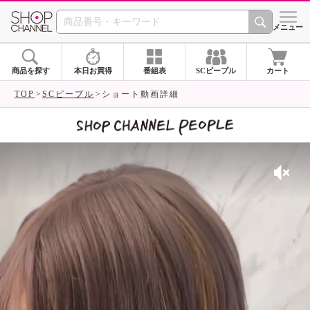
SHOP CHANNEL 
メニュー
商品を探す
本日お買得
番組表
SCピープル
カート
TOP
SCピープル
ショート動画詳細