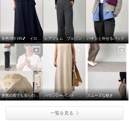
全色TRY ON🎵 イロプライム ワンピース
レアジェム ブルゾン
パチンと外せるバック
突然の雨でも安心の晴雨兼用傘♩
バウンシーバンド ワンピース
スムーズな動き
一覧を見る