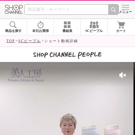
SHOP CHANNEL 
メニュー
商品を探す
本日お買得
番組表
SCピープル
カート
TOP
SCピープル
ショート動画詳細