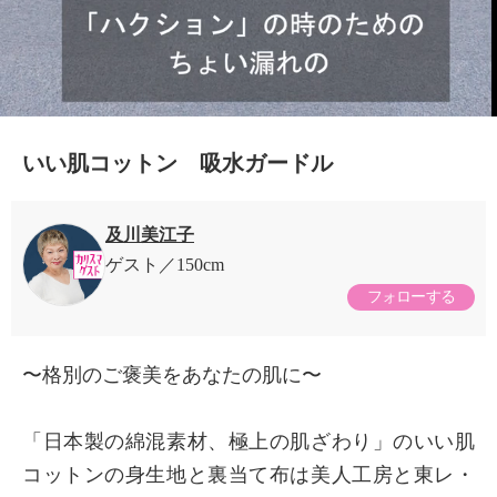
いい肌コットン 吸水ガードル
及川美江子
ゲスト
150cm
フォローする
〜格別のご褒美をあなたの肌に〜
「日本製の綿混素材、極上の肌ざわり」のいい肌
コットンの身生地と裏当て布は美人工房と東レ・