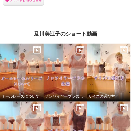
及川美江子のショート動画
オールレースについて
ノンワイヤーブラの仕様
サイズの選び方
美人工房 いい肌コットン 消臭・
吸水ガードル
クラッシーグレー
３Ｌ