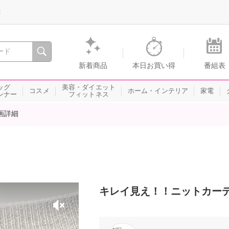
録
、瞬間を。通販・テレビショッピングのショップチャンネル
新着商品
本日お買い得
番組表
ッグ
美容・ダイエット
コスメ
ホーム・インテリア
家電
ンナー
フィットネス
画詳細
キレイ見え！！ニットカー