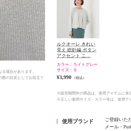
ルクオーレ きれい
見え 総針編 ボタン
0:21/0:21
アクセント ニ…
カラー：
ライトグレー
サイズ：
Ｓ
なる場合があります。
¥3,990
（税込）
の際の目安としてお役立て
※販売期間外の商品は、使用アイテムに表
※正しい着用サイズ・カラー等は、使用ア
ご登録いた
使用ブランド
メール・Pu