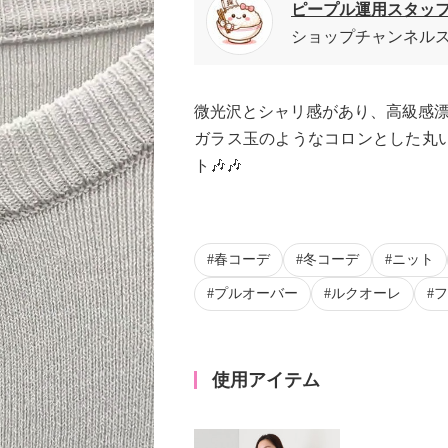
ピープル運用スタッ
ショップチャンネル
微光沢とシャリ感があり、高級感
ガラス玉のようなコロンとした丸
ト🎶🎶
春コーデ
冬コーデ
ニット
プルオーバー
ルクオーレ
フ
使用アイテム