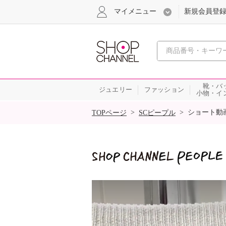
マイメニュー
新規会員登
心おどる
靴・バ
ジュエリー
ファッション
小物・イ
SALE
>
>
ショート動
TOPページ
SCピープル