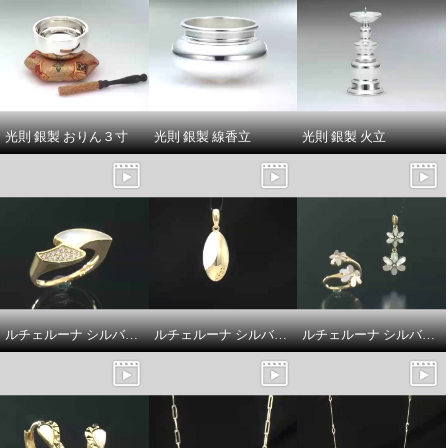
チェンジ シワ改善＆美白ＵＶ リ
チェンジ 脱！くすみ肌 つるつる
ンクルホワイト ＵＶ５０＋Ｗ＆
ピーリング ４本セット
ＥＩＩ ３．５本分セット
¥0
¥0
光則 銀製 おりん３寸
光則 銀製 線香立
光則 銀製 火立
ルチェルーナ シルバー マザーオブパール＆ＣＺ カーブライン コンビネーション デザインリング
ルチェルーナ シルバー マザーオブパール ルナライト ドロップデザイン ペンダントトップ
ルチェルーナ シルバー マザーオブパール＆ＣＺ ツインフラワー デザイン フォークリング／ペンダントトップ