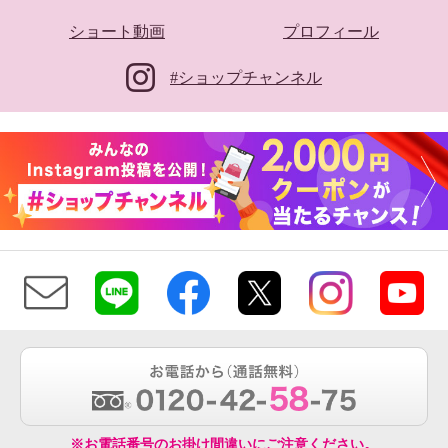
ショート動画
プロフィール
#ショップチャンネル
チェンジ 美容成分をざくざく配
チェンジ Ｗ薬用 シワ改善＆美白
合！ ざくざくトリートメント シ
化粧水 リンクルホワイト ローシ
ャンプー＆ ざくざくトリートメ
ョンＷＰＰ ２本セット
ント ヘアパック ＜ホワイトリリ
ーの香り＞ 特別セット
¥0
¥0
※お電話番号のお掛け間違いにご注意ください。