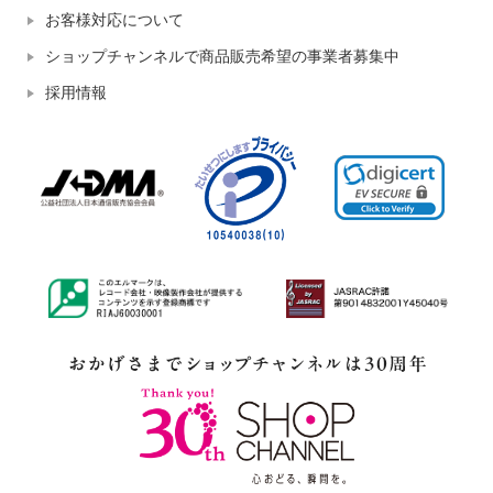
お客様対応について
ショップチャンネルで商品販売希望の事業者募集中
採用情報
チェンジ 潤いに満ちたハリ肌へ
チェンジ 美容成分をざくざく配
導く ジェミークリスタル ロー
合！ 乾燥による 小じわを目立た
ズ ローション ３本セット
なくする ざっくざっく パーフェ