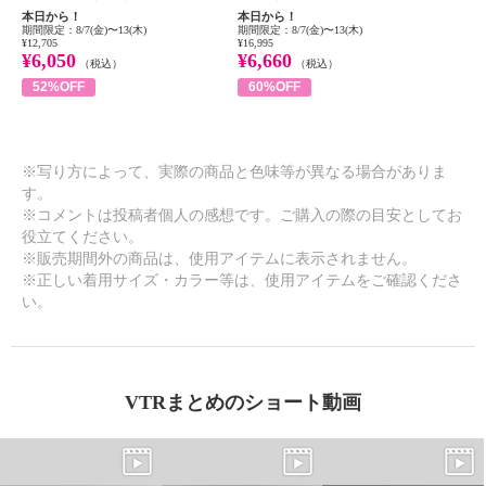
本日から！
本日から！
期間限定：8/7(金)〜13(木)
期間限定：8/7(金)〜13(木)
¥12,705
¥16,995
¥6,050
¥6,660
（税込）
（税込）
52%OFF
60%OFF
※写り方によって、実際の商品と色味等が異なる場合がありま
す。
※コメントは投稿者個人の感想です。ご購入の際の目安としてお
役立てください。
※販売期間外の商品は、使用アイテムに表示されません。
※正しい着用サイズ・カラー等は、使用アイテムをご確認くださ
い。
VTRまとめのショート動画