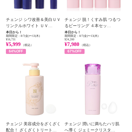
チェンジ シワ改善＆美白ＵＶ
チェンジ 脱！くすみ肌 つるつ
リンクルホワイト ＵＶ…
るピーリング ４本セッ…
本日から！
本日から！
期間限定：8/7(金)〜13(木)
期間限定：8/7(金)〜13(木)
¥16,731
¥24,200
¥5,999
¥7,980
（税込）
（税込）
64%OFF
67%OFF
チェンジ 美容成分をざくざく
チェンジ 潤いに満ちたハリ肌
配合！ ざくざくトリート…
へ導く ジェミークリスタ…