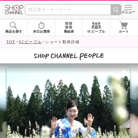
SHOP CHANNEL 
メニュー
商品を探す
本日お買得
番組表
SCピープル
カート
TOP
SCピープル
ショート動画詳細