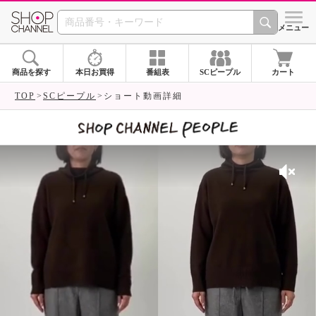
SHOP CHANNEL 
メニュー
商品を探す
本日お買得
番組表
SCピープル
カート
TOP
SCピープル
ショート動画詳細