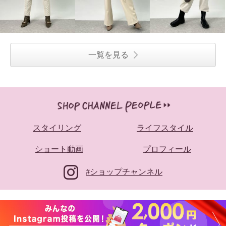
エストドロスト ストレートパン
ン クラス感アップ！ モードに魅
ツ
せる 大人のスニーカー
グレー
Ｍ
ブロンズ
２４．５ｃｍ
¥0
¥0
一覧を見る
スタイリング
ライフスタイル
ショート動画
プロフィール
#ショップチャンネル