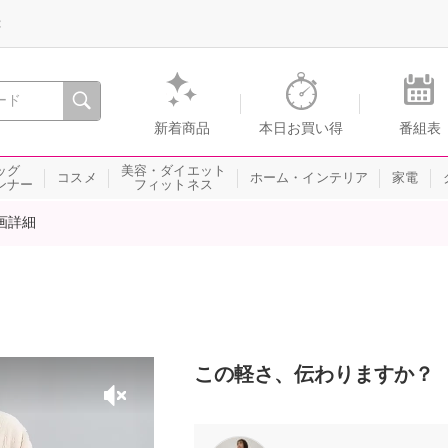
録
、瞬間を。通販・テレビショッピングのショップチャンネル
新着商品
本日お買い得
番組表
ッグ
美容・ダイエット
コスメ
ホーム・インテリア
家電
ンナー
フィットネス
画詳細
この軽さ、伝わりますか？