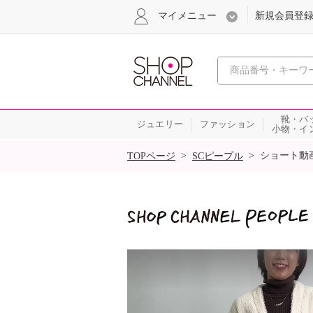
マイメニュー
新規会員登
心おどる
靴・バ
ジュエリー
ファッション
小物・イ
SALE
>
>
ショート動
TOPページ
SCピープル