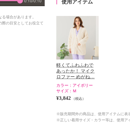
0:10/0:10
使用アイテム
なる場合があります。
の際の目安としてお役立て
軽くてふわふわで
あったか！ マイク
ロファー めがね…
カラー：
アイボリー
サイズ：
Ｍ
¥3,842
（税込）
※販売期間外の商品は、使用アイテムに表
※正しい着用サイズ・カラー等は、使用ア