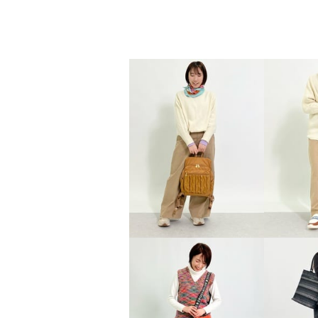
マイクロファー めがねポケッ
ト付 Ｖ開きガウン
アイボリー
Ｍ
¥0