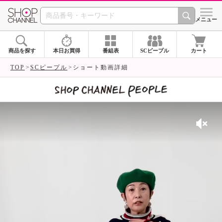
SHOP CHANNEL 
メニュー
商品を探す
本日お買得
番組表
SCピープル
カート
TOP
SCピープル
ショート動画詳細