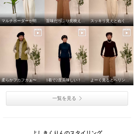
マルチボーダーが明るさ添えるニットプルオーバー！
旨味たっぷり見映え良し！日本の匠の技素材が決め手のプルオーバー
スッキリ見えとぬくぬく融合の絶妙パンツ！
クリン ヨシキ マルチカラーボ
クリン ヨシキ マルチカラーボ
ーダー ニットプルオーバー
ーダー ニットプルオーバー
ボーダー
Ｓ
オリーブ
Ｓ
¥0
¥0
柔らかフカフカぁ〜これさえあればのベスト！
1着で2度美味しい！ふんわり着心地満点の2wayカットソー
よーく見るとヘリンボーン柄、楽ちんガウチョパンツ！
一覧を見る
よしきくりんのスタイリング