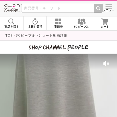
SHOP CHANNEL 
メニュー
商品を探す
本日お買得
番組表
SCピープル
カート
TOP
SCピープル
ショート動画詳細