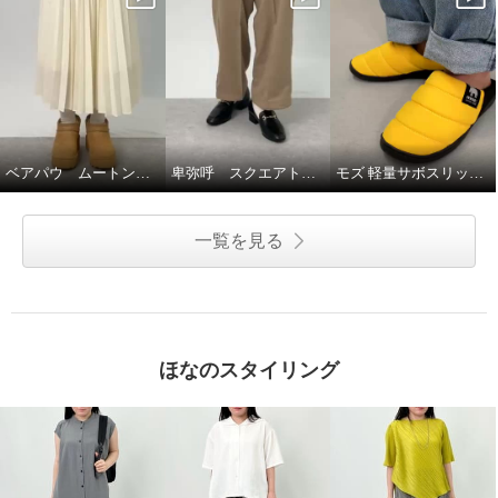
ベアパウ ムートン調厚底ブーツ☆
卑弥呼 スクエアトゥビットローファー☆♪
モズ 軽量サボスリッポン☆
一覧を見る
ほなのスタイリング
ハンター インアウト ソックスス
リッパ
ホワイト
ＵＫ６