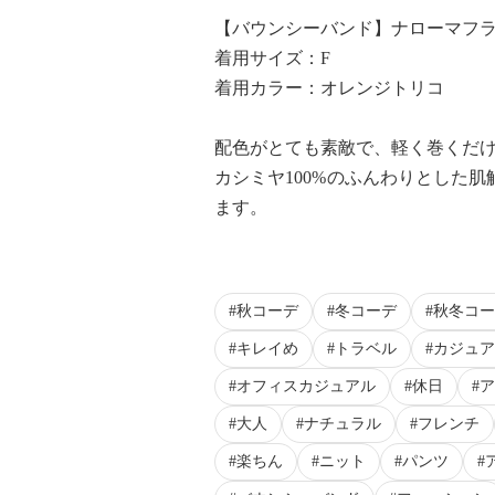
【バウンシーバンド】ナローマフ
着用サイズ：F
着用カラー：オレンジトリコ
配色がとても素敵で、軽く巻くだ
カシミヤ100%のふんわりとした
ます。
秋コーデ
冬コーデ
秋冬コー
キレイめ
トラベル
カジュア
オフィスカジュアル
休日
ア
大人
ナチュラル
フレンチ
楽ちん
ニット
パンツ