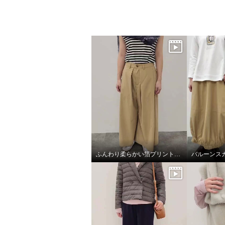
ふんわり柔らかい箔プリントストール
ＢＯＵＮＣＹ ＢＯＮＤ リネ
ＢＯＵ
ンカシミヤ ふんわりスリーブ
ンゴル産
ニットプルオーバー
リコロ
フラー
グレージュ
Ｓ〜Ｍ