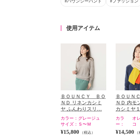
バウンシーバンド
ファッション
使用アイテム
ＢＯＵＮＣＹ ＢＯ
ＢＯＵＮ
ＮＤ リネンカシミ
ＮＤ 内モ
ヤ ふんわりスリ…
カシミヤ
カラー：
グレージュ
カラ
オ
サイズ：
Ｓ〜Ｍ
ー：
コ
¥15,800
¥14,500
（税込）
（