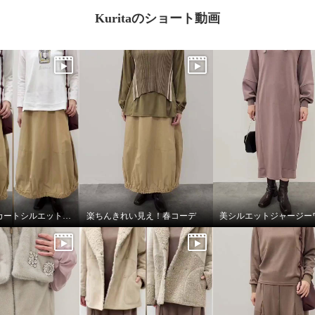
Kuritaのショート動画
バルーンスカートシルエット比較
楽ちんきれい見え！春コーデ
ＮＣＹ ＢＯＮＤ 内モ
 カシミヤ１００％ ト
ールデザイン ナローマ