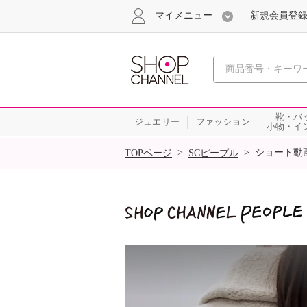
マイメニュー
新規会員登
心おどる
靴・バ
ジュエリー
ファッション
小物・イ
SALE
>
>
ショート動
TOPページ
SCピープル