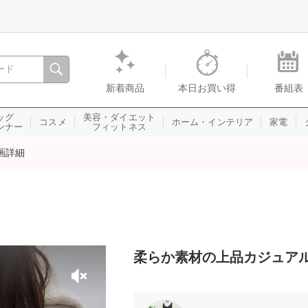
録
、瞬間を。通販・テレビショッピングのショップチャンネル
新着商品
本日お買い得
番組表
ッグ
美容・ダイエット
コスメ
ホーム・インテリア
家電
ンナー
フィットネス
画詳細
柔らか素材の上品カジュア