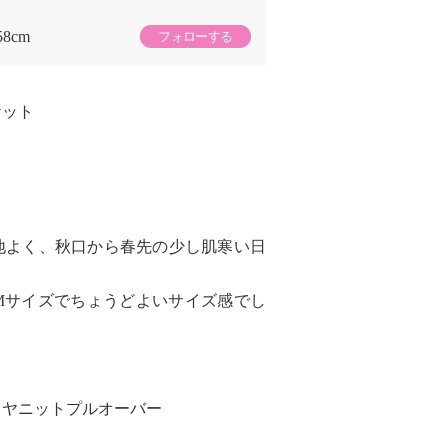
58cm
フォローする
ケット
地よく、秋口から春先の少し肌寒い日
Mサイズでちょうどよいサイズ感でし
ミヤニットプルオーバー