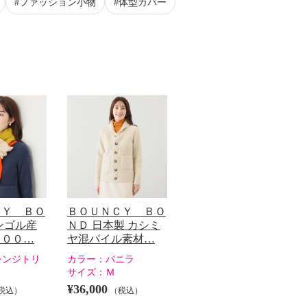
ファッション小物
体型カバー
ＣＹ ＢＯ
ＢＯＵＮＣＹ ＢＯ
ンゴル産
ＮＤ 日本製 カシミ
１００…
ヤ混パイル素材…
レンジトリ
カラー：
バニラ
サイズ：
Ｍ
¥36,000
税込）
（税込）