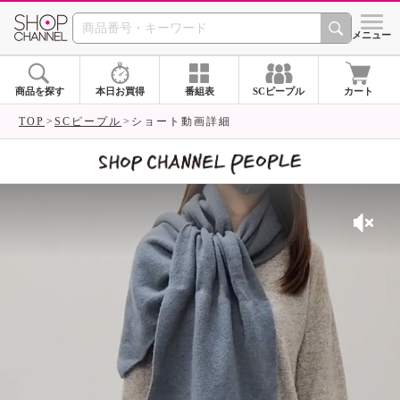
SHOP CHANNEL 
メニュー
商品を探す
本日お買得
番組表
SCピープル
カート
TOP
SCピープル
ショート動画詳細