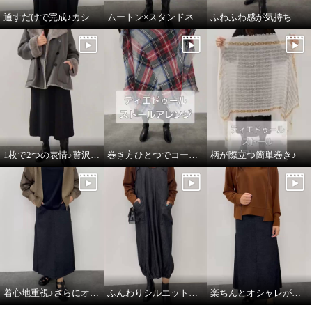
通すだけで完成♪カシミヤのごほうびマフラー
ムートン×スタンドネックのこなれ感
ふわふわ感が気持ちいい♪大人の贅沢ベスト
ＢＯＵＮＣＹ ＢＯＮＤ リネン
ティエドゥール 内モンゴル産 ア
カシミヤ ふんわりスリーブ ニッ
ルバスカシミヤ１００％ ふんわ
トプルオーバー
りニット ２ウェイマフラー
1枚で2つの表情♪贅沢な万能ムートンコート
巻き方ひとつでコーデがかわるストール♪
柄が際立つ簡単巻き♪
グレージュ
Ｓ〜Ｍ
ブルーアイリス
¥0
¥0
着心地重視♪さらにオシャレ感あり
ふんわりシルエットで、デニムがやさしく見える♪
楽ちんとオシャレが同時に叶う♪