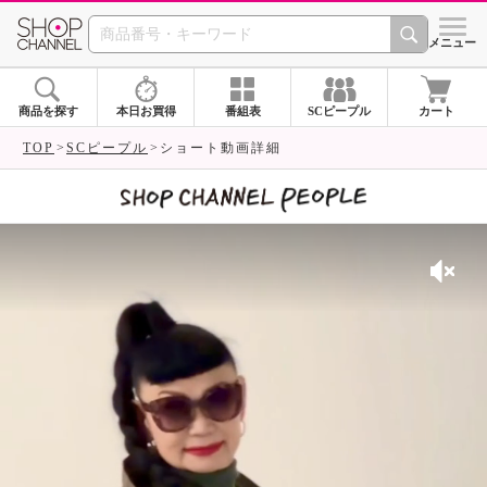
SHOP CHANNEL 
メニュー
商品を探す
本日お買得
番組表
SCピープル
カート
TOP
SCピープル
ショート動画詳細