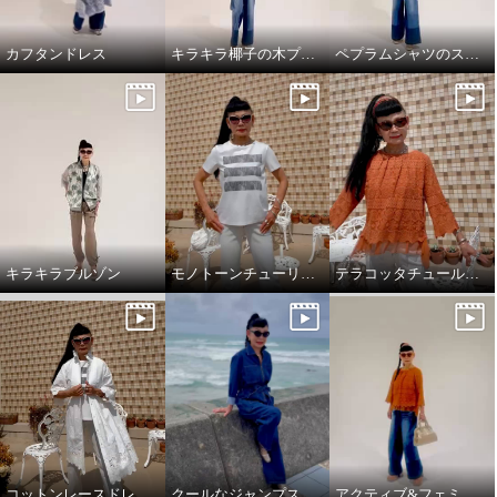
カフタンドレス
キラキラ椰子の木プルオーバーでワクワクスタイリング
ペプラムシャツのスタイリング
キラキラブルゾン
モノトーンチューリップ柄のTシャツ
テラコッタチュールレースプルオーバー。
コットンレースドレスコート
クールなジャンプスーツ‼️
アクティブ&フェミニンスタイリング