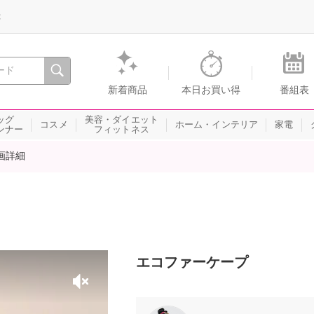
録
、瞬間を。通販・テレビショッピングのショップチャンネル
新着商品
本日お買い得
番組表
ッグ
美容・ダイエット
コスメ
ホーム・インテリア
家電
ンナー
フィットネス
画詳細
エコファーケープ