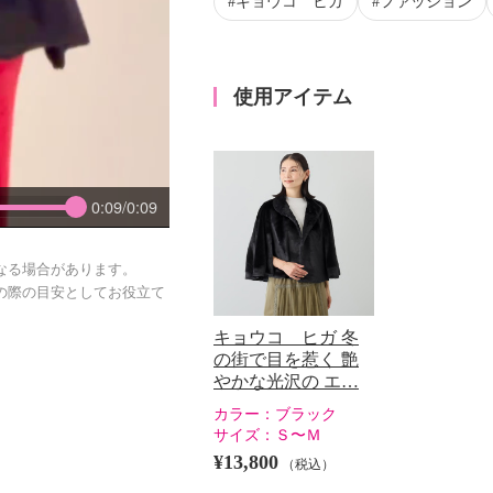
キョウコ ヒガ
ファッション
使用アイテム
0:09/0:09
なる場合があります。
の際の目安としてお役立て
キョウコ ヒガ 冬
の街で目を惹く 艶
やかな光沢の エ…
カラー：
ブラック
サイズ：
Ｓ〜Ｍ
¥13,800
（税込）