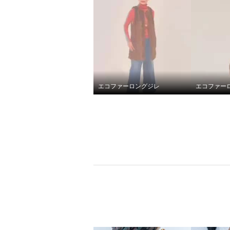
エコファーロングジレ
エコファー
キョウコ ヒガ 冬の街で目を
惹く 艶やかな光沢の エコファ
ー ケープコート
ブラック
Ｓ〜Ｍ