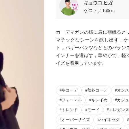
キョウコ ヒガ
ゲスト
160cm
カーディガンの様に肩に羽織ると
マチックなシーンを醸し出す，ケ
ト，パギーパンツなどとのバラン
インナーを選ばす，華やかで，軽く
イズを着用しています。
冬コーデ
秋冬コーデ
オンス
フォーマル
キレイめ
カジュ
トレンド
モード
エレガンス
オーバーサイズ
ハイネック