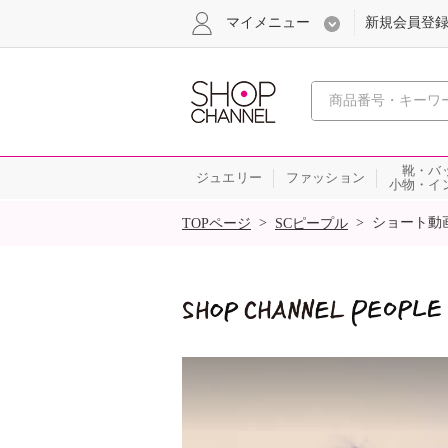
マイメニュー
新規会員登
心おどる
靴・バ
ジュエリー
ファッション
小物・イ
SALE
>
>
ショート動
TOPページ
SCピープル