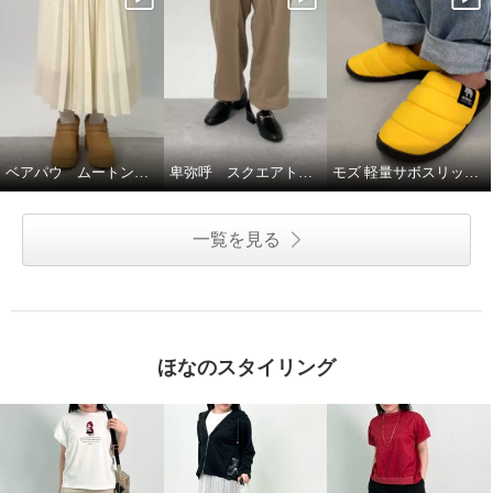
ベアパウ ムートン調厚底ブーツ☆
卑弥呼 スクエアトゥビットローファー☆♪
モズ 軽量サボスリッポン☆
一覧を見る
ほなのスタイリング