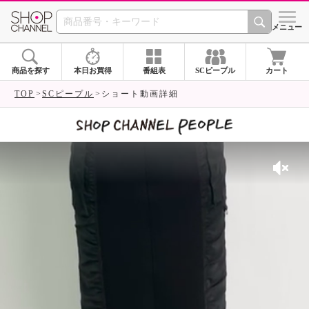
SHOP CHANNEL 
メニュー
商品を探す
本日お買得
番組表
SCピープル
カート
TOP
SCピープル
ショート動画詳細