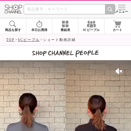
SHOP CHANNEL 
メニュー
商品を探す
本日お買得
番組表
SCピープル
カート
TOP
SCピープル
ショート動画詳細