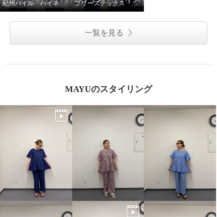
紀州パイル ハイネック6分丈サイズ比較
ブリーズテックス サイズ比較✨
一覧を見る
MAYUのスタイリング
ブリーズテックス 防風 透湿 裏
起毛 ハイネック長袖インナー ３
枚セット
ベーシックセット
Ｍ
¥0