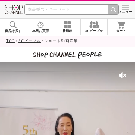
SHOP CHANNEL 
メニュー
商品を探す
本日お買得
番組表
SCピープル
カート
TOP
SCピープル
ショート動画詳細