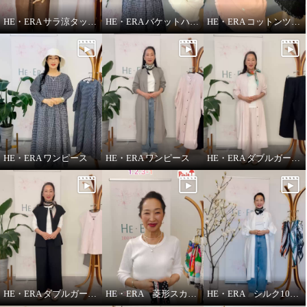
HE・ERA サラ涼タッチ ペチパンツ
HE・ERA バケットハット
HE・ERA コットンツイル バケットハット
ヘ・エラ ドット柄 シルクタッチ
ヘ・エラ ドット柄 シルクタッチ
ワンピース
ワンピース
ブラック
ショート丈
ブラック
ロング丈
¥0
¥0
HE・ERA ワンピース
HE・ERA ワンピース
HE・ERA ダブルガーゼ パンツ
HE・ERA ダブルガーゼ ジレ
HE・ERA 菱形スカーフの巻き方
HE・ERA シルク100％アレンジ広がる 菱形スカーフ