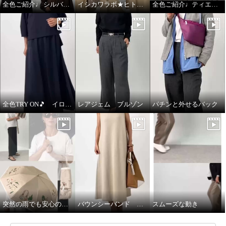
全色ご紹介♩ シルバーミントシュガー アンサンブル
イシカワラボ★ヒトミ ジャケット全色ご紹介♩
全色ご紹介♩ティエドゥール
モカサン ジュンコシマダ カシ
モカサン ジュンコシマダ カシ
ミヤ カーディガン
ミヤ カーディガン
全色TRY ON🎵 イロプライム ワンピース
レアジェム ブルゾン
パチンと外せるバック
オレンジ
Ｍ
ベージュ
Ｍ
¥0
¥0
突然の雨でも安心の晴雨兼用傘♩
バウンシーバンド ワンピース
スムーズな動き