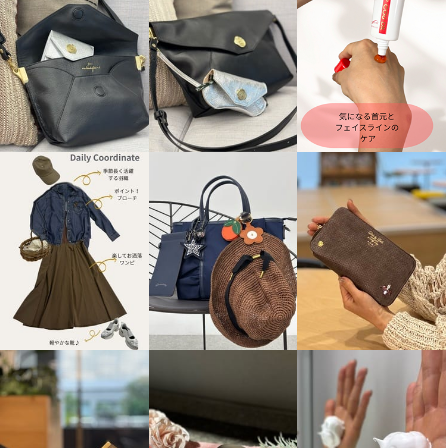
モカサン ジュンコシマダ カシ
ミヤ カーディガン
ライトグレー
Ｍ
¥0