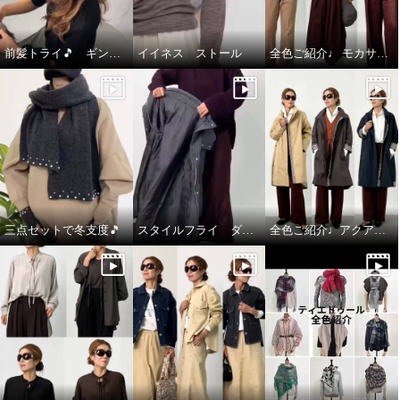
前髪トライ🎵 ギンカウィンカ ドレスドヘアー
イイネス ストール
全色ご紹介♩ モカサン ジュンコシマダ カーディガン
三点セットで冬支度🎵
スタイルフライ ダウンコート
全色ご紹介♩アクアスキュータム