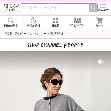
SHOP CHANNEL 
メニュー
商品を探す
本日お買得
番組表
SCピープル
カート
TOP
SCピープル
ショート動画詳細