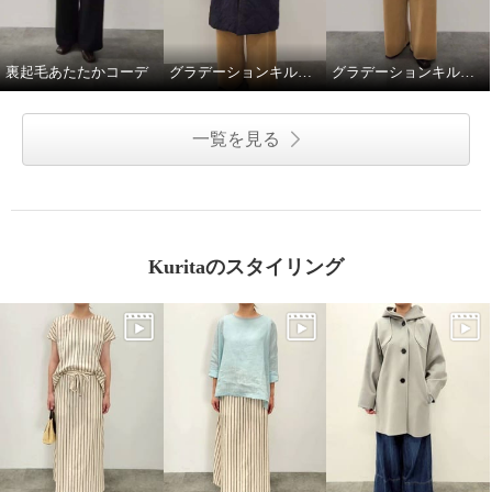
裏起毛あたたかコーデ
グラデーションキルトロングコート
グラデーションキルトミドル丈コート
ゼラールスポーツ スーピマコッ
トン混 裏起毛シャギー レイヤー
ドデザイン フーディーワンピー
一覧を見る
ス
ブラック
Ｓ
¥0
Kuritaのスタイリング