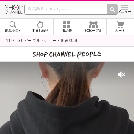
SHOP CHANNEL 
メニュー
商品を探す
本日お買得
番組表
SCピープル
カート
TOP
SCピープル
ショート動画詳細