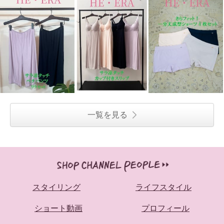
ヘ・エラ はっ水 大人美人 フード
ヘ・エラ はっ水 大人美人 フード
付粒わたベスト
付粒わたベスト
ベージュ
ＬＬ
チャコール
Ｍ
¥0
¥0
一覧を見る
スタイリング
ライフスタイル
ショート動画
プロフィール