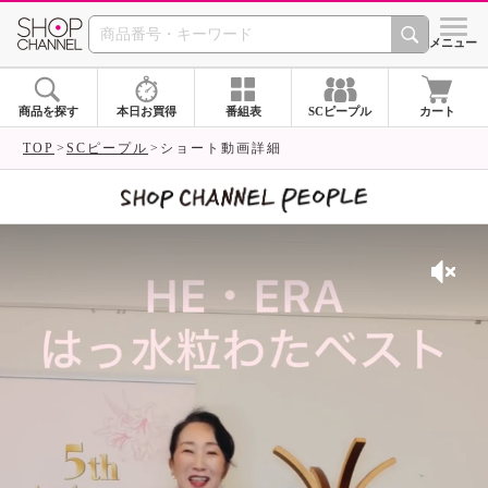
SHOP CHANNEL 
メニュー
商品を探す
本日お買得
番組表
SCピープル
カート
TOP
SCピープル
ショート動画詳細