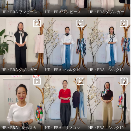
付粒わたベスト
付粒わたベスト
ベージュ
Ｍ
ベージュ
Ｌ
HE・ERA ワンピース
HE・ERA ワンピース
HE・ERA ダブルガーゼ パンツ
¥0
¥0
HE・ERA ダブルガーゼ ジレ
HE・ERA シルク100％アレンジ広がる 菱形スカーフ
HE・ERA シルク100％スカーフのうれしい機能
HE・ERA 菱形スカーフの巻き方
HE・ERA リブコットンインナー 3枚セット
HE・ERA シルク100％ スクエアー 大判スカーフ