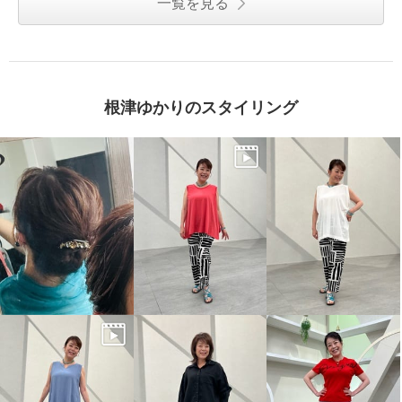
一覧を見る
根津ゆかりのスタイリング
モカサン ジュンコシマダ ウー
モカサン ジュンコシマダ ウー
ルカシミヤブレンド 配色 ハイネ
ルカシミヤブレンド 配色 ハイネ
ックプルオーバー
ックプルオーバー
レッド
Ｓ
レッド
Ｍ
¥0
¥0