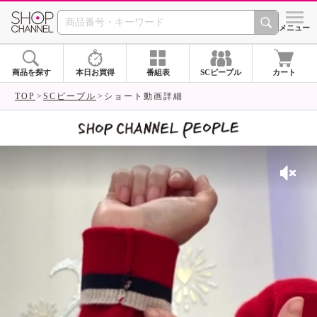
SHOP CHANNEL 
メニュー
商品を探す
本日お買得
番組表
SCピープル
カート
TOP
SCピープル
ショート動画詳細