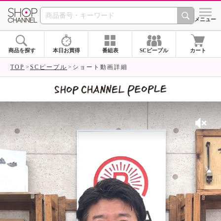
SHOP CHANNEL 
メニュー
商品を探す
本日お買得
番組表
SCピープル
カート
TOP
SCピープル
ショート動画詳細