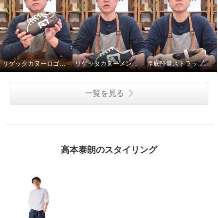
リゲッタカヌーロゴスニーカーのサイズ選び
リゲッタカヌーメンズロゴスニーカーのデザインと素材
厚底軽量ストラップパンプスのアウトソール
リゲッタ 軽量・晴雨兼用 厚底サ
リゲッタ 軽量・晴雨兼用 厚底サ
イドゴアブーツ
イドゴアブーツ
一覧を見る
オーク
Ｌ
オーク
ＬＬ
¥0
¥0
高本泰朗のスタイリング