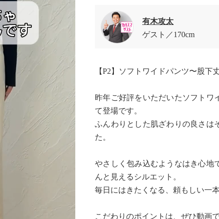
有木攻太
ゲスト
170cm
【P2】ソフトワイドパンツ〜股下
昨年ご好評をいただいたソフトワ
て登場です。
ふんわりとした肌ざわりの良さは
た。
やさしく包み込むようなはき心地
んと見えるシルエット。
毎日にはきたくなる、頼もしい一
こだわりのポイントは、ぜひ動画で