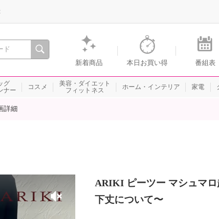
録
、瞬間を。通販・テレビショッピングのショップチャンネル
新着商品
本日お買い得
番組表
ッグ
美容・ダイエット
コスメ
ホーム・インテリア
家電
ンナー
フィットネス
画詳細
ARIKI ピーツー マシュ
下丈について〜