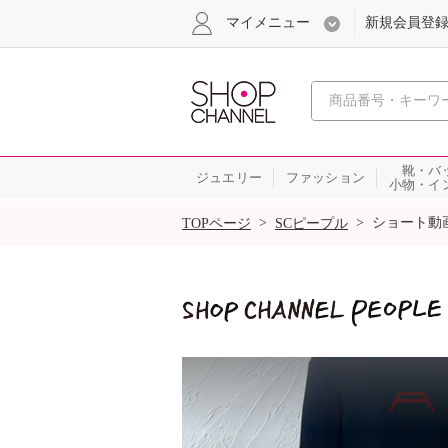
マイメニュー
新規会員登
心おどる
靴・バ
ジュエリー
ファッション
小物・イ
SALE
>
>
ショート動
TOPページ
SCピープル