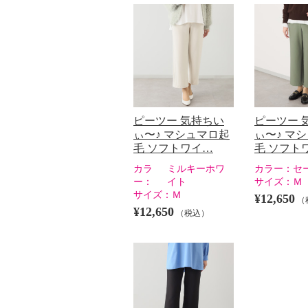
ピーツー 気持ちい
ピーツー 
ぃ〜♪ マシュマロ起
ぃ〜♪ マ
毛 ソフトワイ…
毛 ソフト
カラ
ミルキーホワ
カラー：
セ
ー：
イト
サイズ：
Ｍ
サイズ：
Ｍ
¥12,650
（
¥12,650
（税込）