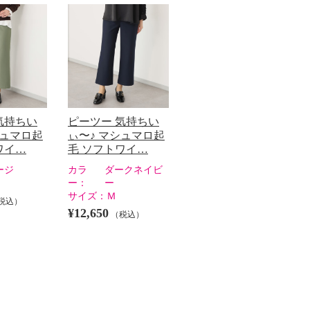
気持ちい
ピーツー 気持ちい
シュマロ起
ぃ〜♪ マシュマロ起
ワイ…
毛 ソフトワイ…
ージ
カラ
ダークネイビ
ー：
ー
サイズ：
Ｍ
税込）
¥12,650
（税込）