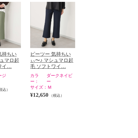
気持ちい
ピーツー 気持ちい
シュマロ起
ぃ〜♪ マシュマロ起
ワイ…
毛 ソフトワイ…
ージ
カラ
ダークネイビ
ー：
ー
サイズ：
Ｍ
税込）
¥12,650
（税込）