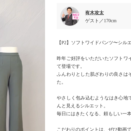
有木攻太
ゲスト
170cm
【P2】ソフトワイドパンツ〜シル
昨年ご好評をいただいたソフトワ
て登場です。
ふんわりとした肌ざわりの良さは
た。
やさしく包み込むようなはき心地
んと見えるシルエット。
毎日にはきたくなる、頼もしい一
こだわりのポイントは、ぜひ動画で