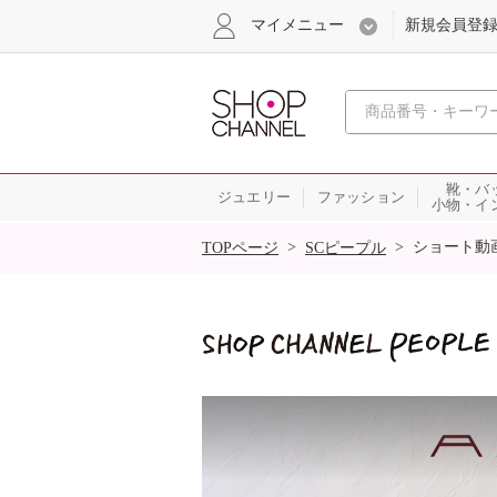
マイメニュー
新規会員登
心おどる
靴・バ
ジュエリー
ファッション
小物・イ
SALE
>
>
ショート動
TOPページ
SCピープル