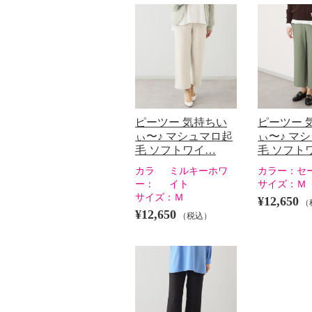
ピーツー 気持ちい
ピーツー 
ぃ〜♪ マシュマロ起
ぃ〜♪ マ
毛 ソフトワイ…
毛 ソフト
カラ
ミルキーホワ
カラー：
セ
ー：
イト
サイズ：
Ｍ
サイズ：
Ｍ
¥12,650
（
¥12,650
（税込）