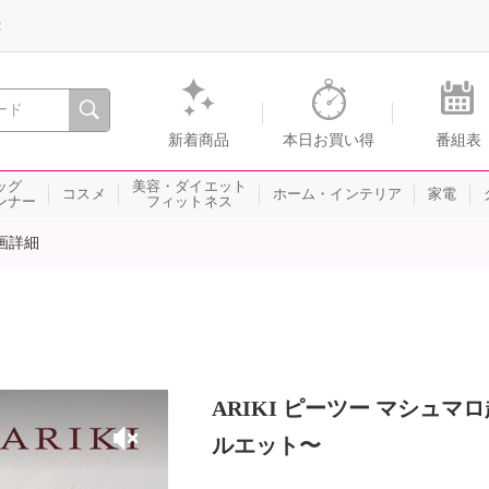
録
、瞬間を。通販・テレビショッピングのショップチャンネル
新着商品
本日お買い得
番組表
ッグ
美容・ダイエット
コスメ
ホーム・インテリア
家電
ンナー
フィットネス
画詳細
ARIKI ピーツー マシュ
ルエット〜