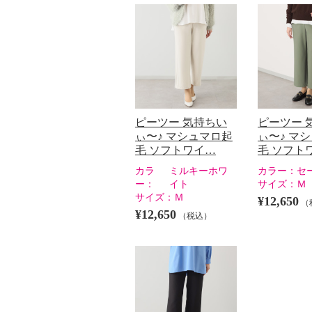
ピーツー 気持ちい
ピーツー 
ぃ〜♪ マシュマロ起
ぃ〜♪ マ
毛 ソフトワイ…
毛 ソフト
カラ
ミルキーホワ
カラー：
セ
ー：
イト
サイズ：
Ｍ
サイズ：
Ｍ
¥12,650
（
¥12,650
（税込）