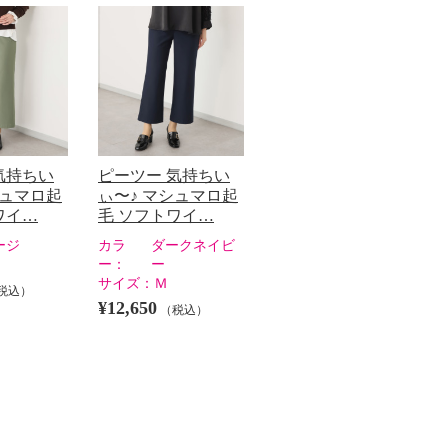
気持ちい
ピーツー 気持ちい
シュマロ起
ぃ〜♪ マシュマロ起
ワイ…
毛 ソフトワイ…
ージ
カラ
ダークネイビ
ー：
ー
サイズ：
Ｍ
税込）
¥12,650
（税込）