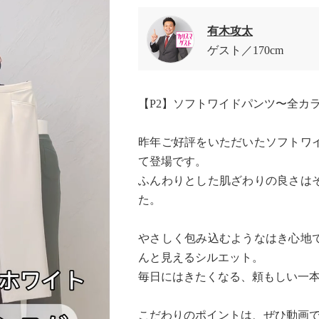
有木攻太
ゲスト
170cm
【P2】ソフトワイドパンツ〜全カ
昨年ご好評をいただいたソフトワ
て登場です。
ふんわりとした肌ざわりの良さは
た。
やさしく包み込むようなはき心地
んと見えるシルエット。
毎日にはきたくなる、頼もしい一
こだわりのポイントは、ぜひ動画で