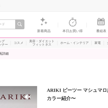
録
、瞬間を。通販・テレビショッピングのショップチャンネル
新着商品
本日お買い得
番組表
ッグ
美容・ダイエット
コスメ
ホーム・インテリア
家電
ンナー
フィットネス
画詳細
ARIKI ピーツー マシュ
カラー紹介〜