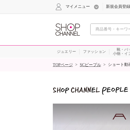
マイメニュー
新規会員登
心おどる
靴・バ
ジュエリー
ファッション
小物・イ
SALE
>
>
ショート動
TOPページ
SCピープル