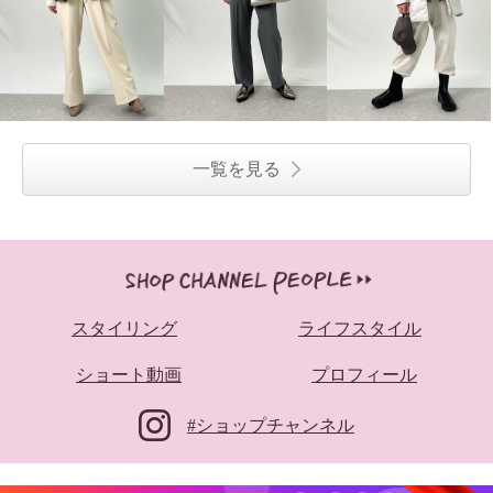
一覧を見る
エヌエフ 自社牧場で育った ウー
エヌエフ 自社牧場で育った ウー
ル１００％ ニットコーディガン
ル１００％ ニットコーディガン
スタイリング
ライフスタイル
オートミール
Ｍ
オートミール
Ｓ
¥0
¥0
ショート動画
プロフィール
#ショップチャンネル