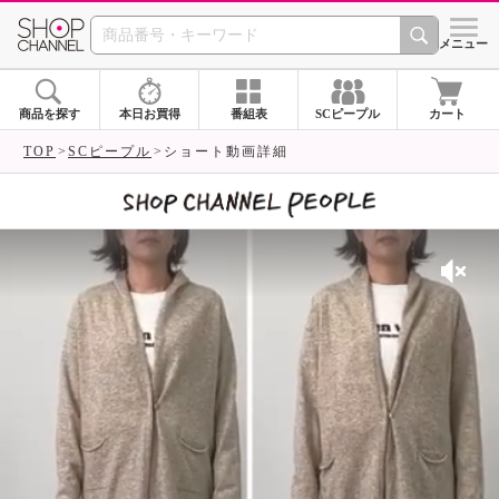
SHOP CHANNEL 
メニュー
商品を探す
本日お買得
番組表
SCピープル
カート
TOP
SCピープル
ショート動画詳細