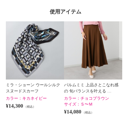
使用アイテム
×
商品紹介
ミラ・ショーン ウールシルク
パルムミミ 上品さとこなれ感
スヌードスカーフ
の 旬バランスを叶える …
カラー：
キカネイビー
カラー：
チョコブラウン
サイズ：
Ｓ〜Ｍ
¥14,300
（税込）
¥14,080
（税込）