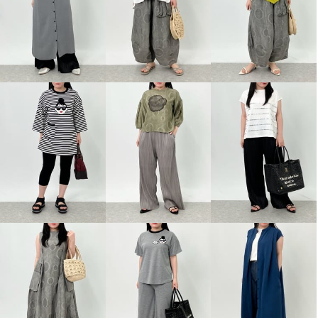
キャメル
２５．０ｃｍ
¥0