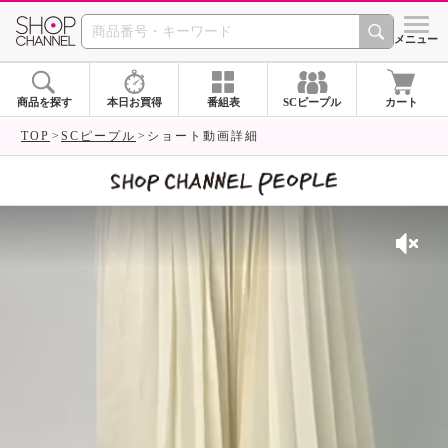
SHOP CHANNEL 
メニュー
商品を探す
本日お買得
番組表
SCピープル
カート
TOP
SCピープル
ショート動画詳細