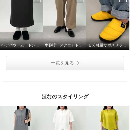
ベアパウ ムートン調厚底スリッポン☆
卑弥呼 スクエアトゥビットローファー☆♪
モズ 軽量サボスリッポン☆
一覧を見る
ほなのスタイリング
ベアパウ はっ水牛革スエード ム
ートン調厚底ブーツ “レトロ スー
パーショーティ”