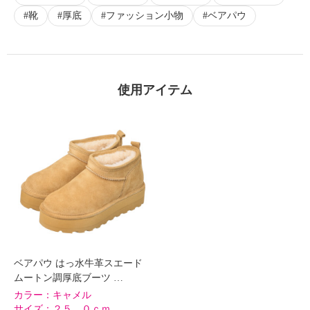
靴
厚底
ファッション小物
ベアパウ
×
商品紹介
使用アイテム
ベアパウ はっ水牛革スエード
ムートン調厚底ブーツ …
カラー：
キャメル
サイズ：
２５．０ｃｍ