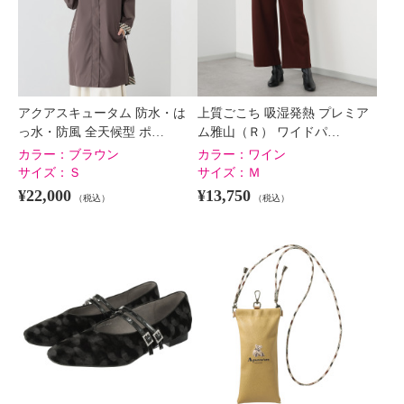
アクアスキュータム 防水・は
上質ごこち 吸湿発熱 プレミア
っ水・防風 全天候型 ポ…
ム雅山（Ｒ） ワイドパ…
カラー：
ブラウン
カラー：
ワイン
サイズ：
Ｓ
サイズ：
Ｍ
¥22,000
¥13,750
（税込）
（税込）