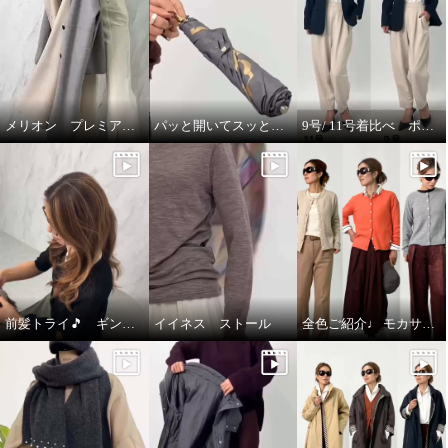
メリオン プレミアムな着心地🎵
パッと開いてスッと閉じる🎵晴雨兼用折りたたみジャンプ傘
9号/ 11号着比べ ポルトゥヴィータ ノーカラージャケット
前髪トライ🎵 ギンカウィンカ ドレスドヘアー
イイネス ストール
全色ご紹介♩ モカサン ジュンコシマダ カーディガン