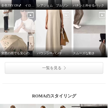
全色TRY ON🎵 イロプライム ワンピース
レアジェム ブルゾン
パチンと外せるバック
突然の雨でも安心の晴雨兼用傘♩
バウンシーバンド ワンピース
スムーズな動き
一覧を見る
ROMAのスタイリング