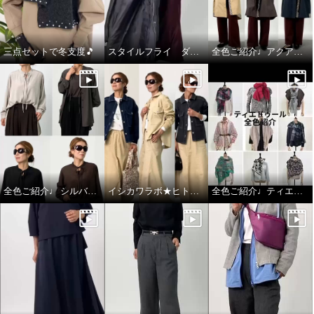
三点セットで冬支度🎵
スタイルフライ ダウンコート
全色ご紹介♩アクアスキュータム
アクアスキュータム 防水・はっ
アクアスキュータム 防水・はっ
水・防風 全天候型 ポケッタブル
水・防風 全天候型 ポケッタブル
全色ご紹介♩ シルバーミントシュガー アンサンブル
イシカワラボ★ヒトミ ジャケット全色ご紹介♩
全色ご紹介♩ティエドゥール
モッズコート
モッズコート
ネイビー
Ｓ
ベージュ
Ｓ
¥0
¥0