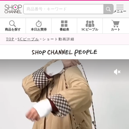
SHOP CHANNEL 
メニュー
商品を探す
本日お買得
番組表
SCピープル
カート
TOP
SCピープル
ショート動画詳細