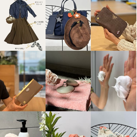
アクアスキュータム 防水・はっ
Ｋｕｎｎｙ． イタリアンカラー
水・防風 全天候型 ポケッタブル
シャツ
モッズコート
オフホワイト
Ｍ
¥0
ブラウン
Ｓ
¥0