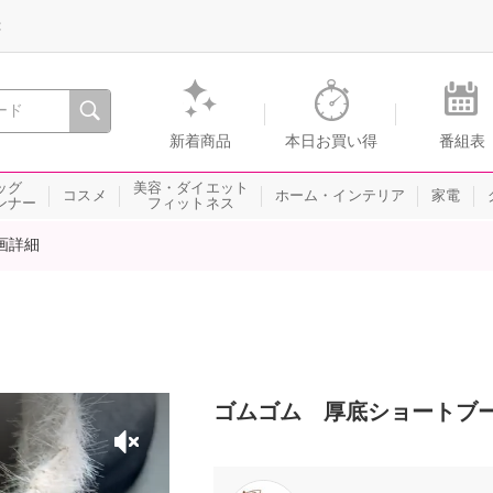
録
、瞬間を。通販・テレビショッピングのショップチャンネル
新着商品
本日お買い得
番組表
ッグ
美容・ダイエット
コスメ
ホーム・インテリア
家電
ンナー
フィットネス
画詳細
ゴムゴム 厚底ショートブーツ