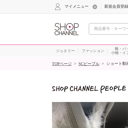
マイメニュー
新規会員登
心おどる
靴・バ
ジュエリー
ファッション
小物・イ
SALE
>
>
ショート動
TOPページ
SCピープル