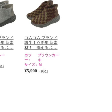
ブランド
ゴムゴム ブランド
年 新素
誕生１０周年 新素
る ふ…
材！ 洗える ふ…
レー
カラ
ブラウンカー
ー：
キ
サイズ：
Ｍ
込）
¥5,900
（税込）