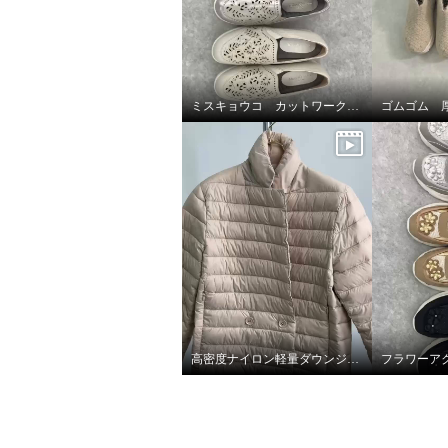
ミスキョウコ カットワークシューズ
高密度ナイロン軽量ダウンジャケット
ゴムゴム ブランド誕生１０周
ゴムゴ
年 新素材！ 洗える ふわもこ
年 新素
ゴムメッシュ 厚底ショートブ
ゴムメ
ーツ
ーツ