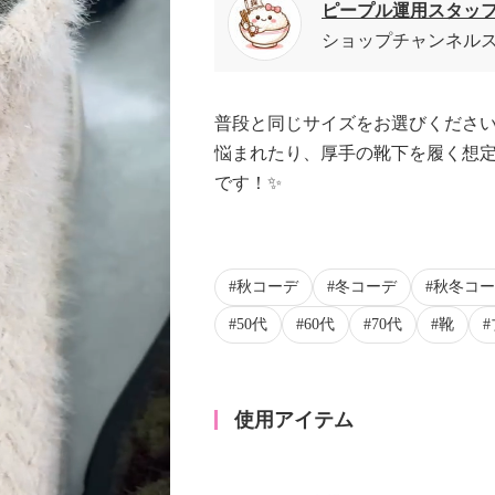
ピープル運用スタッ
ショップチャンネル
普段と同じサイズをお選びくださ
悩まれたり、厚手の靴下を履く想定
です！✨
秋コーデ
冬コーデ
秋冬コー
50代
60代
70代
靴
使用アイテム