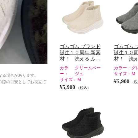
ゴムゴム ブランド
ゴムゴム 
誕生１０周年 新素
誕生１０周
材！ 洗える ふ…
材！ 洗え
カラ
クリームベー
カラー：
グ
ー：
ジュ
サイズ：
Ｍ
なる場合があります。
サイズ：
Ｍ
¥5,900
（税
の際の目安としてお役立て
¥5,900
（税込）