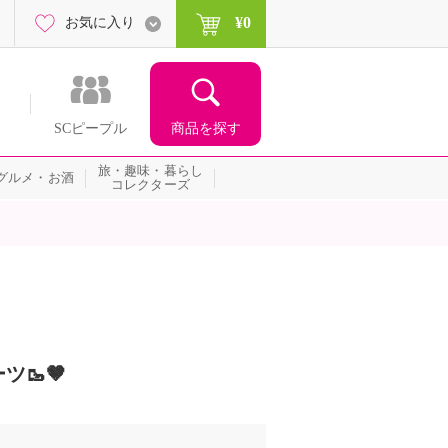
¥0
お気に入り
商品を探す
SCピープル
旅・趣味・暮らし
グルメ・お酒
コレクターズ
🥾🤎