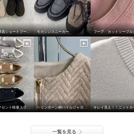
ゴムゴム 厚底ショートブーツ🥾🤎
モカシンスニーカー
フラワーアクセント軽量スリッポンシューズ
ヘリンボーン柄パイルジャガードジャケット
ム ブランド誕生１０周
材！ 洗える ふわもこ
ッシュ 厚底ショートブ
一覧を見る